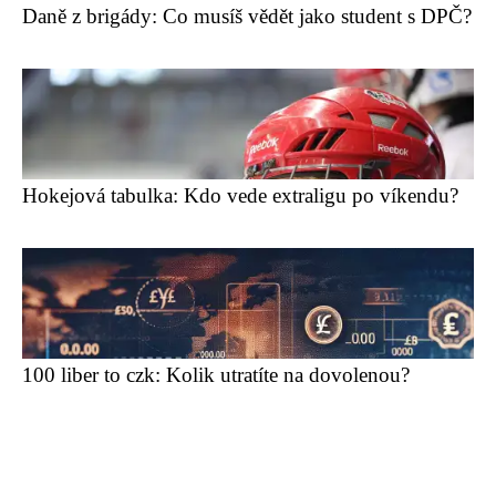
Daně z brigády: Co musíš vědět jako student s DPČ?
Hokejová tabulka: Kdo vede extraligu po víkendu?
100 liber to czk: Kolik utratíte na dovolenou?