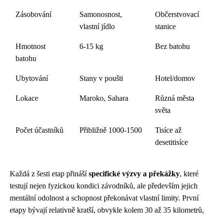
Zásobování
Samonosnost,
Občerstvovací
vlastní jídlo
stanice
Hmotnost
6-15 kg
Bez batohu
batohu
Ubytování
Stany v poušti
Hotel/domov
Lokace
Maroko, Sahara
Různá města
světa
Počet účastníků
Přibližně 1000-1500
Tisíce až
desetitisíce
Každá z šesti etap přináší
specifické výzvy a překážky
, které
testují nejen fyzickou kondici závodníků, ale především jejich
mentální odolnost a schopnost překonávat vlastní limity. První
etapy bývají relativně kratší, obvykle kolem 30 až 35 kilometrů,