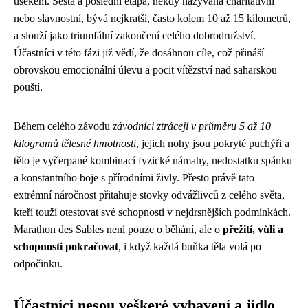
úsekem. Šestá a poslední etapa, někdy nazývaná charitativní
nebo slavnostní, bývá nejkratší, často kolem 10 až 15 kilometrů,
a slouží jako triumfální zakončení celého dobrodružství.
Účastníci v této fázi již vědí, že dosáhnou cíle, což přináší
obrovskou emocionální úlevu a pocit vítězství nad saharskou
pouští.
Během celého závodu
závodníci ztrácejí v průměru 5 až 10
kilogramů tělesné hmotnosti
, jejich nohy jsou pokryté puchýři a
tělo je vyčerpané kombinací fyzické námahy, nedostatku spánku
a konstantního boje s přírodními živly. Přesto právě tato
extrémní náročnost přitahuje stovky odvážlivců z celého světa,
kteří touží otestovat své schopnosti v nejdrsnějších podmínkách.
Marathon des Sables není pouze o běhání, ale o
přežití, vůli a
schopnosti pokračovat
, i když každá buňka těla volá po
odpočinku.
Účastníci nesou veškeré vybavení a jídlo