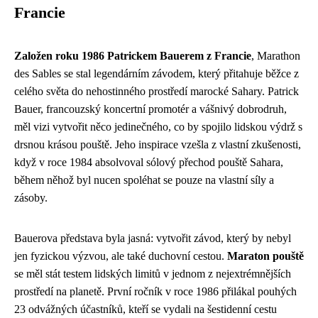
Francie
Založen roku 1986 Patrickem Bauerem z Francie
, Marathon
des Sables se stal legendárním závodem, který přitahuje běžce z
celého světa do nehostinného prostředí marocké Sahary. Patrick
Bauer, francouzský koncertní promotér a vášnivý dobrodruh,
měl vizi vytvořit něco jedinečného, co by spojilo lidskou výdrž s
drsnou krásou pouště. Jeho inspirace vzešla z vlastní zkušenosti,
když v roce 1984 absolvoval sólový přechod pouště Sahara,
během něhož byl nucen spoléhat se pouze na vlastní síly a
zásoby.
Bauerova představa byla jasná: vytvořit závod, který by nebyl
jen fyzickou výzvou, ale také duchovní cestou.
Maraton pouště
se měl stát testem lidských limitů v jednom z nejextrémnějších
prostředí na planetě. První ročník v roce 1986 přilákal pouhých
23 odvážných účastníků, kteří se vydali na šestidenní cestu