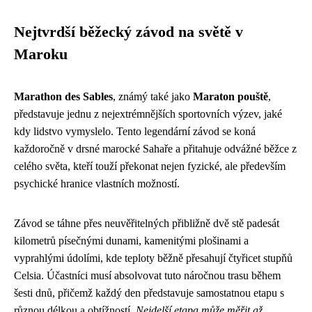
Nejtvrdší běžecký závod na světě v
Maroku
Marathon des Sables
, známý také jako
Maraton pouště
,
představuje jednu z nejextrémnějších sportovních výzev, jaké
kdy lidstvo vymyslelo. Tento legendární závod se koná
každoročně v drsné marocké Sahaře a přitahuje odvážné běžce z
celého světa, kteří touží překonat nejen fyzické, ale především
psychické hranice vlastních možností.
Závod se táhne přes neuvěřitelných přibližně dvě stě padesát
kilometrů písečnými dunami, kamenitými plošinami a
vyprahlými údolími, kde teploty běžně přesahují čtyřicet stupňů
Celsia. Účastníci musí absolvovat tuto náročnou trasu během
šesti dnů, přičemž každý den představuje samostatnou etapu s
různou délkou a obtížností.
Nejdelší etapa může měřit až