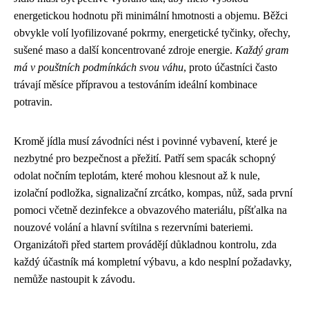
energetickou hodnotu při minimální hmotnosti a objemu. Běžci
obvykle volí lyofilizované pokrmy, energetické tyčinky, ořechy,
sušené maso a další koncentrované zdroje energie.
Každý gram
má v pouštních podmínkách svou váhu
, proto účastníci často
trávají měsíce přípravou a testováním ideální kombinace
potravin.
Kromě jídla musí závodníci nést i povinné vybavení, které je
nezbytné pro bezpečnost a přežití. Patří sem spacák schopný
odolat nočním teplotám, které mohou klesnout až k nule,
izolační podložka, signalizační zrcátko, kompas, nůž, sada první
pomoci včetně dezinfekce a obvazového materiálu, píšťalka na
nouzové volání a hlavní svítilna s rezervními bateriemi.
Organizátoři před startem provádějí důkladnou kontrolu, zda
každý účastník má kompletní výbavu, a kdo nesplní požadavky,
nemůže nastoupit k závodu.