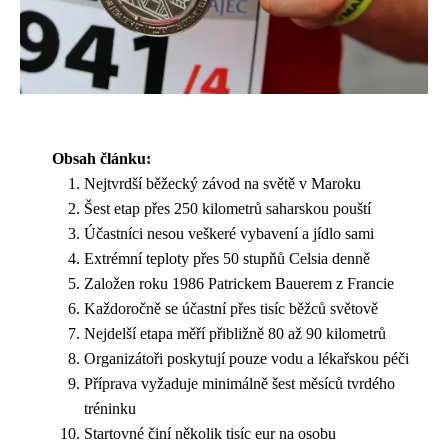
Obsah článku:
Nejtvrdší běžecký závod na světě v Maroku
Šest etap přes 250 kilometrů saharskou pouští
Účastníci nesou veškeré vybavení a jídlo sami
Extrémní teploty přes 50 stupňů Celsia denně
Založen roku 1986 Patrickem Bauerem z Francie
Každoročně se účastní přes tisíc běžců světově
Nejdelší etapa měří přibližně 80 až 90 kilometrů
Organizátoři poskytují pouze vodu a lékařskou péči
Příprava vyžaduje minimálně šest měsíců tvrdého
tréninku
Startovné činí několik tisíc eur na osobu