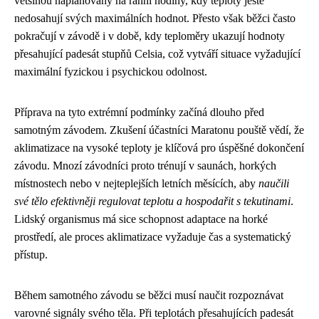
většinou naplánovány na ranní hodiny, kdy teploty ještě
nedosahují svých maximálních hodnot. Přesto však běžci často
pokračují v závodě i v době, kdy teploměry ukazují hodnoty
přesahující padesát stupňů Celsia, což vytváří situace vyžadující
maximální fyzickou i psychickou odolnost.
Příprava na tyto extrémní podmínky začíná dlouho před
samotným závodem. Zkušení účastníci Maratonu pouště vědí, že
aklimatizace na vysoké teploty je klíčová pro úspěšné dokončení
závodu. Mnozí závodníci proto trénují v saunách, horkých
místnostech nebo v nejteplejších letních měsících, aby
naučili
své tělo efektivněji regulovat teplotu a hospodařit s tekutinami
.
Lidský organismus má sice schopnost adaptace na horké
prostředí, ale proces aklimatizace vyžaduje čas a systematický
přístup.
Během samotného závodu se běžci musí naučit rozpoznávat
varovné signály svého těla. Při teplotách přesahujících padesát