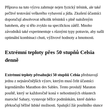
Příprava na tuto výzvu zahrnuje nejen fyzický trénink, ale také
pečlivé testování veškerého vybavení a jídla. Zkušení účastníci
doporučují absolvovat několik tréninků s plně naloženým
batohem, aby si tělo zvyklo na specifickou zátěž. Mnoho
závodníků také experimentuje s různými typy potravin, aby našli
optimální kombinaci chuti, výživové hodnoty a hmotnosti.
Extrémní teploty přes 50 stupňů Celsia
denně
Extrémní teploty přesahující 50 stupňů Celsia
představují
jednu z nejnáročnějších výzev, kterým musí čelit účastníci
legendárního Marathon des Sables. Tento proslulý Maraton
pouště, který se každoročně koná v nehostinných oblastech
marocké Sahary, vystavuje běžce podmínkám, které daleko
překračují běžné lidské možnosti. Spalující žár pouštního slunce