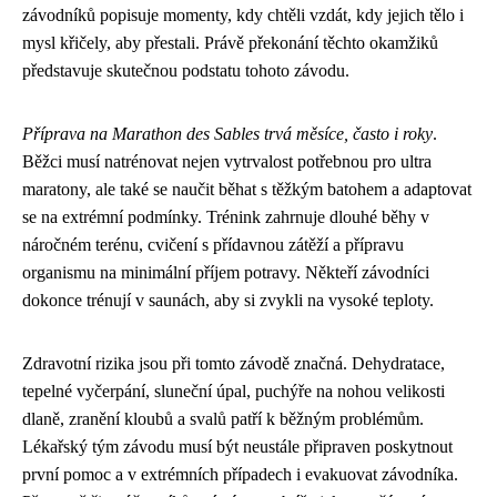
závodníků popisuje momenty, kdy chtěli vzdát, kdy jejich tělo i
mysl křičely, aby přestali. Právě překonání těchto okamžiků
představuje skutečnou podstatu tohoto závodu.
Příprava na Marathon des Sables trvá měsíce, často i roky
.
Běžci musí natrénovat nejen vytrvalost potřebnou pro ultra
maratony, ale také se naučit běhat s těžkým batohem a adaptovat
se na extrémní podmínky. Trénink zahrnuje dlouhé běhy v
náročném terénu, cvičení s přídavnou zátěží a přípravu
organismu na minimální příjem potravy. Někteří závodníci
dokonce trénují v saunách, aby si zvykli na vysoké teploty.
Zdravotní rizika jsou při tomto závodě značná. Dehydratace,
tepelné vyčerpání, sluneční úpal, puchýře na nohou velikosti
dlaně, zranění kloubů a svalů patří k běžným problémům.
Lékařský tým závodu musí být neustále připraven poskytnout
první pomoc a v extrémních případech i evakuovat závodníka.