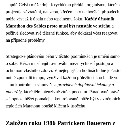
stupňů Celsia může dojít k rychlému přehřátí organismu, které se
projevuje závratěmi, nauzeou, křečemi a v nejhorších případech
může vést až k úpalu nebo tepelnému šoku.
Každý účastník
Marathon des Sables proto musí být neustále ve střehu
a
pečlivě sledovat své tělesné funkce, aby dokázal včas reagovat
na případné problémy.
Strategické plánování běhu v těchto podmínkách je umění samo
o sobě. Běžci musí najít rovnováhu mezi rychlostí postupu a
ochranou vlastního zdraví. V nejteplejších hodinách dne je často
nutné zpomalit tempo, využívat každou příležitost k ochladě ve
stínu kontrolních stanovišť a
pravidelně doplňovat tekutiny a
minerály
, které tělo intenzivně ztrácí pocením. Paradoxně právě
schopnost běžet pomaleji a kontrolovaně může být v extrémních
teplotách Maratonu pouště klíčem k úspěchu.
Založen roku 1986 Patrickem Bauerem z