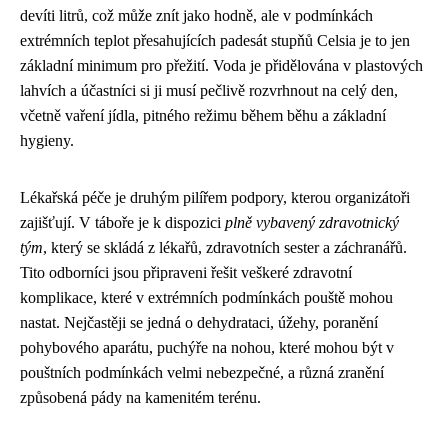
devíti litrů, což může znít jako hodně, ale v podmínkách
extrémních teplot přesahujících padesát stupňů Celsia je to jen
základní minimum pro přežití. Voda je přidělována v plastových
lahvích a účastníci si ji musí pečlivě rozvrhnout na celý den,
včetně vaření jídla, pitného režimu během běhu a základní
hygieny.
Lékařská péče je druhým pilířem podpory, kterou organizátoři
zajišťují. V táboře je k dispozici
plně vybavený zdravotnický
tým
, který se skládá z lékařů, zdravotních sester a záchranářů.
Tito odborníci jsou připraveni řešit veškeré zdravotní
komplikace, které v extrémních podmínkách pouště mohou
nastat. Nejčastěji se jedná o dehydrataci, úžehy, poranění
pohybového aparátu, puchýře na nohou, které mohou být v
pouštních podmínkách velmi nebezpečné, a různá zranění
způsobená pády na kamenitém terénu.