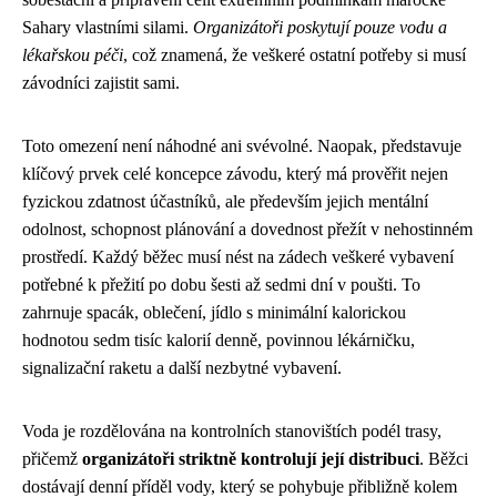
Sahary vlastními silami.
Organizátoři poskytují pouze vodu a
lékařskou péči
, což znamená, že veškeré ostatní potřeby si musí
závodníci zajistit sami.
Toto omezení není náhodné ani svévolné. Naopak, představuje
klíčový prvek celé koncepce závodu, který má prověřit nejen
fyzickou zdatnost účastníků, ale především jejich mentální
odolnost, schopnost plánování a dovednost přežít v nehostinném
prostředí. Každý běžec musí nést na zádech veškeré vybavení
potřebné k přežití po dobu šesti až sedmi dní v poušti. To
zahrnuje spacák, oblečení, jídlo s minimální kalorickou
hodnotou sedm tisíc kalorií denně, povinnou lékárničku,
signalizační raketu a další nezbytné vybavení.
Voda je rozdělována na kontrolních stanovištích podél trasy,
přičemž
organizátoři striktně kontrolují její distribuci
. Běžci
dostávají denní příděl vody, který se pohybuje přibližně kolem