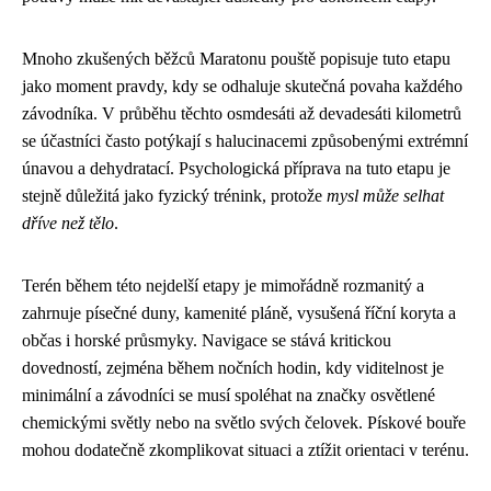
Mnoho zkušených běžců Maratonu pouště popisuje tuto etapu
jako moment pravdy, kdy se odhaluje skutečná povaha každého
závodníka. V průběhu těchto osmdesáti až devadesáti kilometrů
se účastníci často potýkají s halucinacemi způsobenými extrémní
únavou a dehydratací. Psychologická příprava na tuto etapu je
stejně důležitá jako fyzický trénink, protože
mysl může selhat
dříve než tělo
.
Terén během této nejdelší etapy je mimořádně rozmanitý a
zahrnuje písečné duny, kamenité pláně, vysušená říční koryta a
občas i horské průsmyky. Navigace se stává kritickou
dovedností, zejména během nočních hodin, kdy viditelnost je
minimální a závodníci se musí spoléhat na značky osvětlené
chemickými světly nebo na světlo svých čelovek. Pískové bouře
mohou dodatečně zkomplikovat situaci a ztížit orientaci v terénu.