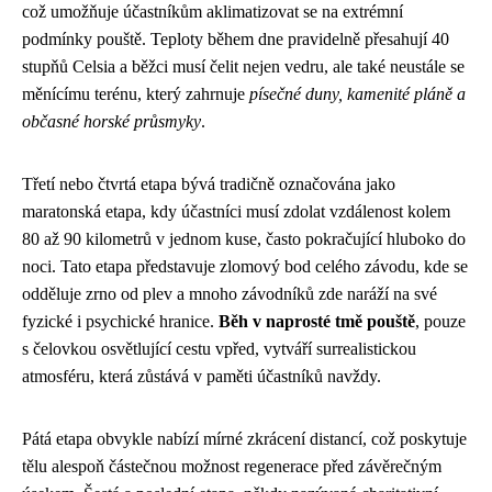
což umožňuje účastníkům aklimatizovat se na extrémní
podmínky pouště. Teploty během dne pravidelně přesahují 40
stupňů Celsia a běžci musí čelit nejen vedru, ale také neustále se
měnícímu terénu, který zahrnuje
písečné duny, kamenité pláně a
občasné horské průsmyky
.
Třetí nebo čtvrtá etapa bývá tradičně označována jako
maratonská etapa, kdy účastníci musí zdolat vzdálenost kolem
80 až 90 kilometrů v jednom kuse, často pokračující hluboko do
noci. Tato etapa představuje zlomový bod celého závodu, kde se
odděluje zrno od plev a mnoho závodníků zde naráží na své
fyzické i psychické hranice.
Běh v naprosté tmě pouště
, pouze
s čelovkou osvětlující cestu vpřed, vytváří surrealistickou
atmosféru, která zůstává v paměti účastníků navždy.
Pátá etapa obvykle nabízí mírné zkrácení distancí, což poskytuje
tělu alespoň částečnou možnost regenerace před závěrečným