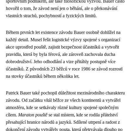
sportovním podnikem, ale také filosofickou výzvou. Bauer často
hovořil o tom, že závod není jen o běhání, ale o překonávání
vlastních strachů, pochybností a fyzických limitů.
Během prvních let existence závodu Bauer osobně dohlížel na
každý detail. Musel řešit logistické výzvy spojené s organizací
akce uprostřed pouště, zajistit bezpečnost účastníků a vytvořit
pravidla, která by byla férová, ale zároveň zachovala ducha
dobrodružství. Jeho odhodlání a vize přitáhly postupně více
účastníků. Z původních 23 běžců v roce 1986 se závod rozrostl
na stovky účastníků během několika let.
Patrick Bauer také pochopil důležitost mezinárodního charakteru
závodu. Od začátku vítál běžce ze všech kontinentů a vytvářel
atmosféru, kde se setkávaly různé kultury spojené společným
cílem.
Maraton pouště
se stal místem, kde se rodila přátelství
přesahující hranice národů a jazyků. Sdílené utrpení a radost z
dokončení závodu vytvářely pouta, která přetrvávala dlouho po