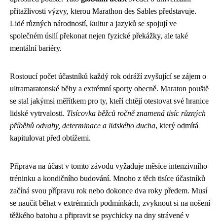
přitažlivosti výzvy, kterou Marathon des Sables představuje.
Lidé různých národností, kultur a jazyků se spojují ve
společném úsilí překonat nejen fyzické překážky, ale také
mentální bariéry.
Rostoucí počet účastníků každý rok odráží zvyšující se zájem o
ultramaratonské běhy a extrémní sporty obecně. Maraton pouště
se stal jakýmsi měřítkem pro ty, kteří chtějí otestovat své hranice
lidské vytrvalosti.
Tisícovka běžců ročně znamená tisíc různých
příběhů odvahy, determinace a lidského ducha
, který odmítá
kapitulovat před obtížemi.
Příprava na účast v tomto závodu vyžaduje měsíce intenzivního
tréninku a kondičního budování. Mnoho z těch tisíce účastníků
začíná svou přípravu rok nebo dokonce dva roky předem. Musí
se naučit běhat v extrémních podmínkách, zvyknout si na nošení
těžkého batohu a připravit se psychicky na dny strávené v