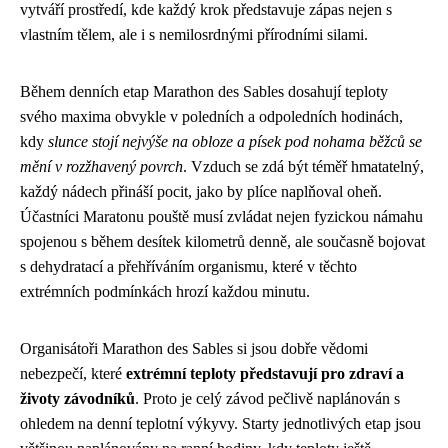
vytváří prostředí, kde každý krok představuje zápas nejen s
vlastním tělem, ale i s nemilosrdnými přírodními silami.
Během denních etap Marathon des Sables dosahují teploty
svého maxima obvykle v poledních a odpoledních hodinách,
kdy
slunce stojí nejvýše na obloze a písek pod nohama běžců se
mění v rozžhavený povrch
. Vzduch se zdá být téměř hmatatelný,
každý nádech přináší pocit, jako by plíce naplňoval oheň.
Účastníci Maratonu pouště musí zvládat nejen fyzickou námahu
spojenou s během desítek kilometrů denně, ale současně bojovat
s dehydratací a přehříváním organismu, které v těchto
extrémních podmínkách hrozí každou minutu.
Organisátoři Marathon des Sables si jsou dobře vědomi
nebezpečí, které
extrémní teploty představují pro zdraví a
životy závodníků
. Proto je celý závod pečlivě naplánován s
ohledem na denní teplotní výkyvy. Starty jednotlivých etap jsou