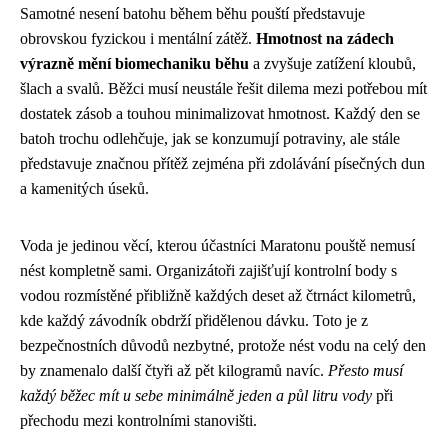
Samotné nesení batohu během běhu pouští představuje
obrovskou fyzickou i mentální zátěž.
Hmotnost na zádech
výrazně mění biomechaniku běhu
a zvyšuje zatížení kloubů,
šlach a svalů. Běžci musí neustále řešit dilema mezi potřebou mít
dostatek zásob a touhou minimalizovat hmotnost. Každý den se
batoh trochu odlehčuje, jak se konzumují potraviny, ale stále
představuje značnou přítěž zejména při zdolávání písečných dun
a kamenitých úseků.
Voda je jedinou věcí, kterou účastníci Maratonu pouště nemusí
nést kompletně sami. Organizátoři zajišťují kontrolní body s
vodou rozmístěné přibližně každých deset až čtrnáct kilometrů,
kde každý závodník obdrží přidělenou dávku. Toto je z
bezpečnostních důvodů nezbytné, protože nést vodu na celý den
by znamenalo další čtyři až pět kilogramů navíc.
Přesto musí
každý běžec mít u sebe minimálně jeden a půl litru vody
při
přechodu mezi kontrolními stanovišti.