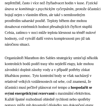
nepřetržitě, často i více než čtyřiadvacet hodin v kuse.
Fyzická
únava se kombinuje s psychickým vyčerpáním
, protože účastníci
bojují nejen s vlastním tělem, ale také s nemilosrdným
prostředím saharské pouště. Teploty během dne mohou
dosahovat extrémních hodnot přesahujících čtyřicet stupňů
Celsia, zatímco v noci může teplota klesnout na téměř nulové
hodnoty, což vytváří další vrstvu komplexnosti pro již tak
náročnou situaci.
Organizátoři Marathon des Sables strategicky umisťují několik
kontrolních bodů podél trasy této nejdelší etapy, kde mohou
závodníci doplnit zásoby vody a v případě potřeby získat
lékařskou pomoc. Tyto kontrolní body se však nacházejí v
relativně velkých vzdálenostech od sebe, což znamená, že
účastníci musí pečlivě plánovat své tempo a
hospodařit se
svými energetickými rezervami
s maximální efektivitou.
Každé špatné rozhodnutí ohledně rychlosti nebo spotřeby
potravy může mít devastující důsledky pro dokončení etapy.