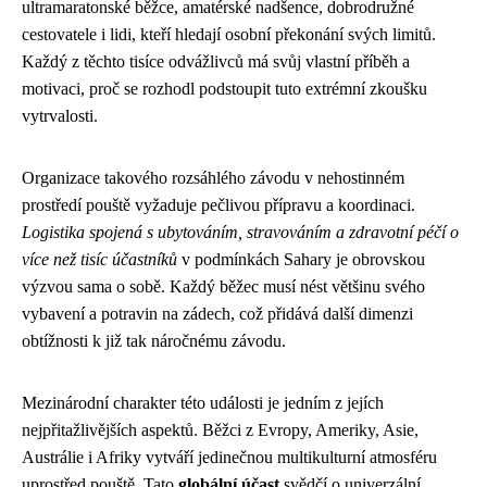
ultramaratonské běžce, amatérské nadšence, dobrodružné
cestovatele i lidi, kteří hledají osobní překonání svých limitů.
Každý z těchto tisíce odvážlivců má svůj vlastní příběh a
motivaci, proč se rozhodl podstoupit tuto extrémní zkoušku
vytrvalosti.
Organizace takového rozsáhlého závodu v nehostinném
prostředí pouště vyžaduje pečlivou přípravu a koordinaci.
Logistika spojená s ubytováním, stravováním a zdravotní péčí o
více než tisíc účastníků
v podmínkách Sahary je obrovskou
výzvou sama o sobě. Každý běžec musí nést většinu svého
vybavení a potravin na zádech, což přidává další dimenzi
obtížnosti k již tak náročnému závodu.
Mezinárodní charakter této události je jedním z jejích
nejpřitažlivějších aspektů. Běžci z Evropy, Ameriky, Asie,
Austrálie i Afriky vytváří jedinečnou multikulturní atmosféru
uprostřed pouště. Tato
globální účast
svědčí o univerzální