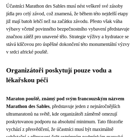
Účastníci Marathon des Sables musí nést veškeré své zásoby
jídla pro celý závod, což znamená, že během této nejdelší etapy
již mají batoh lehčí než na začátku závodu. Přesto však váha
výbavy včetně povinného bezpečnostního vybavení představuje
značnou zátěž pro unavené tělo. Strategie výživy a hydratace se
stává klíčovou pro úspěšné dokončení této monumentální výzvy
v srdci africké pouště.
Organizátoři poskytují pouze vodu a
lékařskou péči
Maraton pouště, známý pod svým francouzským názvem
Marathon des Sables
, představuje jeden z nejnáročnějších
ultramaratonů na světě, kde organizátoři záměrně omezují
poskytovanou podporu na absolutní minimum. Tato filozofie
vychází z přesvědčení, že účastníci musí být maximálně
soběstační a připraveni čelit extrémním podmínkám marocké