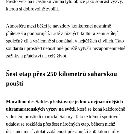
Přesto většina účastníků vnímá tyto obtíže jako součást výzvy,
kterou si dobrovolně zvolili.
Atmosféra mezi běžci je navzdory konkurenci nesmírně
přátelská a podporující. Lidé z různých kultur a zemí sdílejí
společný cíl a vzájemně si pomáhají v nejtěžších chvílích. Tato
solidarita uprostřed nehostinné pouště vytváří nezapomenutelné
zážitky a přátelství na celý život.
Šest etap přes 250 kilometrů saharskou
pouští
Marathon des Sables představuje jednu z nejnáročnějších
ultramaratonských výzev na světě
, která se koná každoročně
v drsném prostředí marocké Sahary. Tato extrémní sportovní
událost se rozkládá přes šest náročných etap, během nichž
účastníci musí zdolat vzdálenost přesahující 250 kilometrů v