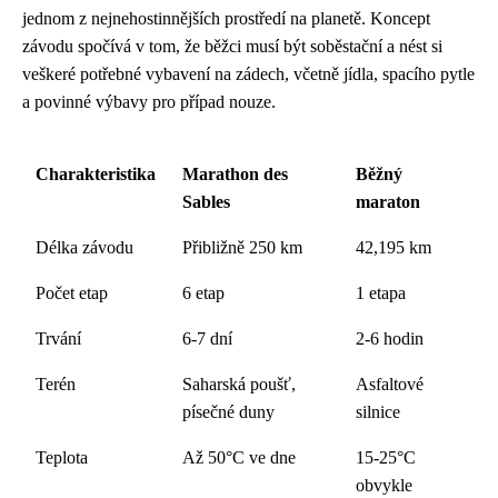
jednom z nejnehostinnějších prostředí na planetě. Koncept
závodu spočívá v tom, že běžci musí být soběstační a nést si
veškeré potřebné vybavení na zádech, včetně jídla, spacího pytle
a povinné výbavy pro případ nouze.
Charakteristika
Marathon des
Běžný
Sables
maraton
Délka závodu
Přibližně 250 km
42,195 km
Počet etap
6 etap
1 etapa
Trvání
6-7 dní
2-6 hodin
Terén
Saharská poušť,
Asfaltové
písečné duny
silnice
Teplota
Až 50°C ve dne
15-25°C
obvykle