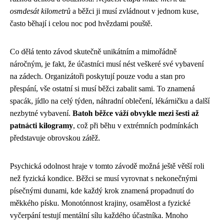
osmdesát kilometrů
a běžci ji musí zvládnout v jednom kuse,
často běhají i celou noc pod hvězdami pouště.
Co dělá tento závod skutečně unikátním a mimořádně
náročným, je fakt, že účastníci musí nést veškeré své vybavení
na zádech. Organizátoři poskytují pouze vodu a stan pro
přespání, vše ostatní si musí běžci zabalit sami. To znamená
spacák, jídlo na celý týden, náhradní oblečení, lékárničku a další
nezbytné vybavení.
Batoh běžce váží obvykle mezi šesti až
patnácti kilogramy
, což při běhu v extrémních podmínkách
představuje obrovskou zátěž.
Psychická odolnost hraje v tomto závodě možná ještě větší roli
než fyzická kondice. Běžci se musí vyrovnat s nekonečnými
písečnými dunami, kde každý krok znamená propadnutí do
měkkého písku. Monotónnost krajiny, osamělost a fyzické
vyčerpání testují mentální sílu každého účastníka. Mnoho