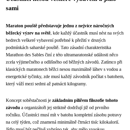
sami
Maraton pouště představuje jednu z nejvíce náročných
běžecký výzev na světě
, kde každý účastník musí nést na svých
bedrech veškeré vybavení potřebné k přežití v drsných
podmínkách saharské pouště. Tato zásadní charakteristika
Marathon des Sables činí z této ultramaratonské události něco
zcela výjimečného a odlišného od běžných závodů. Zatímco při
klasických maratonech běžci nesou maximálně láhev s vodou a
energetické tyčinky, zde musí každý závodník počítat s batohem,
který váží mezi sedmi až patnácti kilogramy.
Koncept soběstačnosti je
základním pilířem filozofie tohoto
závodu
a organizátoři jej striktně dodržují již od prvního
ročníku. Účastníci musí mít v batohu kompletní zásobu potravy
na celý týden, což znamená minimálně čtrnáct tisíc kilokalorií.
Jídlo musí být pečlivě vybráno tak, aby mělo vysokou