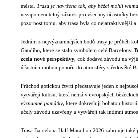
města.
Trasa je navržena tak, aby běžci mohli vním
nezapomenutelný zážitek pro všechny účastníky bez 
pozornost tomu, aby trasa byla co nejatraktivnější 
Jedním z nejvýznamnějších bodů trasy je průběh kol
Gaudího, které se stalo symbolem celé Barcelony.
B
zcela nové perspektivy
, což dodává závodu na výji
účastníci mohou ponořit do atmosféry středověké B
Průchod gotickou čtvrtí představuje jeden z nejpůso
vytvářejí kulisu, která nemá v evropských běžecki
významné památky
, které dokreslují bohatou histori
účely závodu uzavřeny a vytvářejí tak intimní atmosf
Trasa Barcelona Half Marathon 2026 zahrnuje také