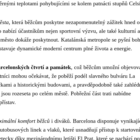
ěrnými teplotami pohybujícími se kolem patnácti stupňů Celsi
ěsta
, která běžcům poskytne nezapomenutelný zážitek hned 
o nabízí účastníkům nejen sportovní výzvu, ale také kulturní a
ké město dokáže poskytnout. Katalánská metropole se pyšní bo
dstavuje dynamické moderní centrum plné života a energie.
rcelonských čtvrtí a památek
, což běžcům umožní objevov
tníci mohou očekávat, že poběží podél slavného bulváru La
ičkami a historickými budovami, a pravděpodobně také zahlé
jsou rozeseta po celém městě. Pobřežní část trati nabídne
řístav.
ximální komfort běžců
i diváků. Barcelona disponuje vynikají
tobusových linek a vlaků, které usnadňují přístup k startovní
letecky díky mezinárodnímu letišti El Prat, které se nachází p