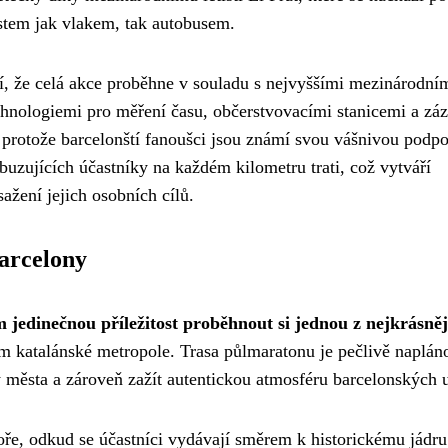
ěstem jak vlakem, tak autobusem.
tí, že celá akce proběhne v souladu s nejvyššími mezinárodní
echnologiemi pro měření času, občerstvovacími stanicemi a z
 protože barcelonští fanoušci jsou známí svou vášnivou podp
uzujících účastníky na každém kilometru trati, což vytváří
žení jejich osobních cílů.
arcelony
jedinečnou příležitost proběhnout si jednou z nejkrásněj
em katalánské metropole. Trasa půlmaratonu je pečlivě naplá
 města a zároveň zažít autentickou atmosféru barcelonských u
oře, odkud se účastníci vydávají směrem k historickému jádru