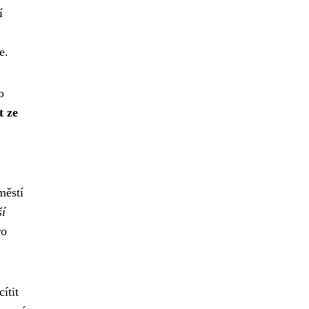
í
e.
o
t ze
městí
ší
ro
ítit