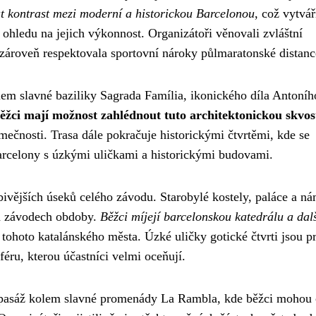
at kontrast mezi moderní a historickou Barcelonou
, což vytvář
ohledu na jejich výkonnost. Organizátoři věnovali zvláštní
a zároveň respektovala sportovní nároky půlmaratonské distanc
em slavné baziliky Sagrada Família, ikonického díla Antoníh
ěžci mají možnost zahlédnout tuto architektonickou skvos
mečnosti. Trasa dále pokračuje historickými čtvrtěmi, kde se
arcelony s úzkými uličkami a historickými budovami.
bivějších úseků celého závodu. Starobylé kostely, paláce a ná
ch závodech obdoby.
Běžci míjejí barcelonskou katedrálu a dal
i tohoto katalánského města. Úzké uličky gotické čtvrti jsou p
éru, kterou účastníci velmi oceňují.
 pasáž kolem slavné promenády La Rambla, kde běžci mohou c