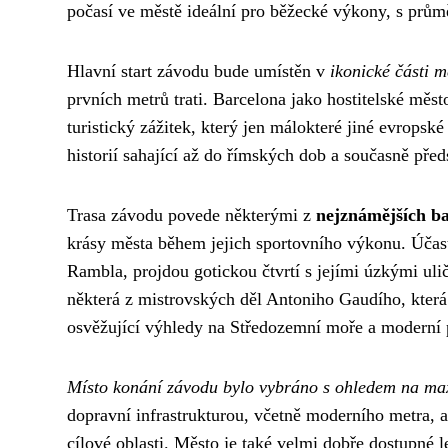
počasí ve městě ideální pro běžecké výkony, s prům
Hlavní start závodu bude umístěn v
ikonické části m
prvních metrů trati. Barcelona jako hostitelské měst
turistický zážitek, který jen málokteré jiné evrops
historií sahající až do římských dob a současně pře
Trasa závodu povede některými z
nejznámějších ba
krásy města během jejich sportovního výkonu. Účas
Rambla, projdou gotickou čtvrtí s jejími úzkými ul
některá z mistrovských děl Antoniho Gaudího, která 
osvěžující výhledy na Středozemní moře a moderní p
Místo konání závodu bylo vybráno s ohledem na ma
dopravní infrastrukturou, včetně moderního metra, au
cílové oblasti. Město je také velmi dobře dostupné 