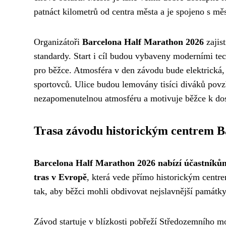
patnáct kilometrů od centra města a je spojeno s m
Organizátoři
Barcelona Half Marathon 2026
zajis
standardy. Start i cíl budou vybaveny moderními t
pro běžce. Atmosféra v den závodu bude elektrická,
sportovců. Ulice budou lemovány tisíci diváků povzb
nezapomenutelnou atmosféru a motivuje běžce k dosa
Trasa závodu historickým centrem B
Barcelona Half Marathon 2026 nabízí účastníkům 
tras v Evropě
, která vede přímo historickým centr
tak, aby běžci mohli obdivovat nejslavnější památky
Závod startuje v blízkosti pobřeží Středozemního m