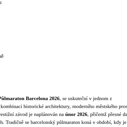
u
ně
Půlmaraton Barcelona 2026
, se uskuteční v jednom z
 kombinaci historické architektury, moderního městského pros
estižní závod je naplánován na
únor 2026
, přičemž přesné d
ch. Tradičně se barcelonský půlmaraton koná v období, kdy je