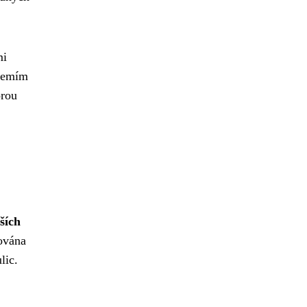
mi
ázemím
orou
ších
nována
lic.