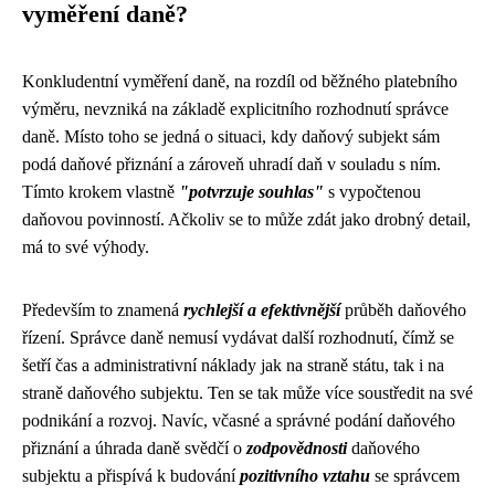
vyměření daně?
Konkludentní vyměření daně, na rozdíl od běžného platebního
výměru, nevzniká na základě explicitního rozhodnutí správce
daně. Místo toho se jedná o situaci, kdy daňový subjekt sám
podá daňové přiznání a zároveň uhradí daň v souladu s ním.
Tímto krokem vlastně
"potvrzuje souhlas"
s vypočtenou
daňovou povinností. Ačkoliv se to může zdát jako drobný detail,
má to své výhody.
Především to znamená
rychlejší a efektivnější
průběh daňového
řízení. Správce daně nemusí vydávat další rozhodnutí, čímž se
šetří čas a administrativní náklady jak na straně státu, tak i na
straně daňového subjektu. Ten se tak může více soustředit na své
podnikání a rozvoj. Navíc, včasné a správné podání daňového
přiznání a úhrada daně svědčí o
zodpovědnosti
daňového
subjektu a přispívá k budování
pozitivního vztahu
se správcem