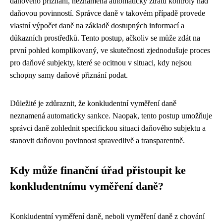
daňového přiznání, neznamená automaticky ztrátu kontroly nad
daňovou povinností. Správce daně v takovém případě provede
vlastní výpočet daně na základě dostupných informací a
důkazních prostředků. Tento postup, ačkoliv se může zdát na
první pohled komplikovaný, ve skutečnosti zjednodušuje proces
pro daňové subjekty, které se ocitnou v situaci, kdy nejsou
schopny samy daňové přiznání podat.
Důležité je zdůraznit, že konkludentní vyměření daně
neznamená automaticky sankce. Naopak, tento postup umožňuje
správci daně zohlednit specifickou situaci daňového subjektu a
stanovit daňovou povinnost spravedlivě a transparentně.
Kdy může finanční úřad přistoupit ke
konkludentnímu vyměření daně?
Konkludentní vyměření daně, neboli vyměření daně z chování