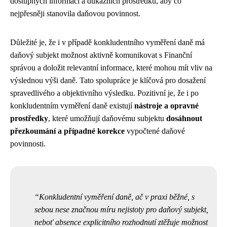
dostupných informací a důkazních prostředků, aby co
nejpřesněji stanovila daňovou povinnost.
Důležité je, že i v případě konkludentního vyměření daně má
daňový subjekt možnost aktivně komunikovat s Finanční
správou a doložit relevantní informace, které mohou mít vliv na
výslednou výši daně. Tato spolupráce je klíčová pro dosažení
spravedlivého a objektivního výsledku. Pozitivní je, že i po
konkludentním vyměření daně existují
nástroje a opravné
prostředky
, které umožňují daňovému subjektu
dosáhnout
přezkoumání a případné korekce
vypočtené daňové
povinnosti.
Konkludentní vyměření daně, ač v praxi běžné, s
sebou nese značnou míru nejistoty pro daňový subjekt,
neboť absence explicitního rozhodnutí ztěžuje možnost