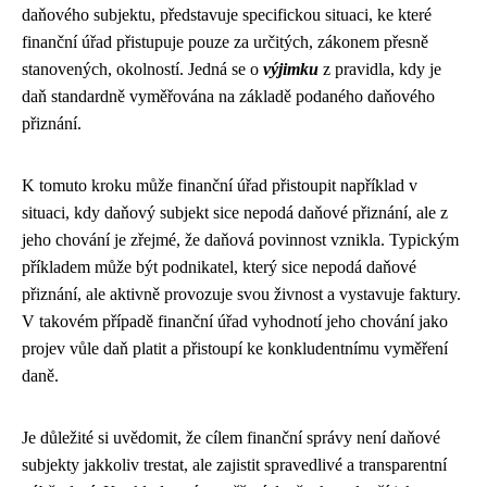
daňového subjektu, představuje specifickou situaci, ke které
finanční úřad přistupuje pouze za určitých, zákonem přesně
stanovených, okolností. Jedná se o
výjimku
z pravidla, kdy je
daň standardně vyměřována na základě podaného daňového
přiznání.
K tomuto kroku může finanční úřad přistoupit například v
situaci, kdy daňový subjekt sice nepodá daňové přiznání, ale z
jeho chování je zřejmé, že daňová povinnost vznikla. Typickým
příkladem může být podnikatel, který sice nepodá daňové
přiznání, ale aktivně provozuje svou živnost a vystavuje faktury.
V takovém případě finanční úřad vyhodnotí jeho chování jako
projev vůle daň platit a přistoupí ke konkludentnímu vyměření
daně.
Je důležité si uvědomit, že cílem finanční správy není daňové
subjekty jakkoliv trestat, ale zajistit spravedlivé a transparentní