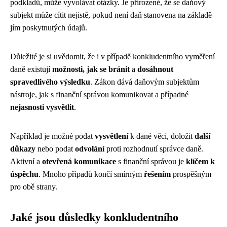
podkladů, může vyvolávat otázky. Je přirozené, že se daňový
subjekt může cítit nejistě, pokud není daň stanovena na základě
jím poskytnutých údajů.
Důležité je si uvědomit, že i v případě konkludentního vyměření
daně existují
možnosti, jak se bránit
a
dosáhnout
spravedlivého výsledku
. Zákon dává daňovým subjektům
nástroje, jak s finanční správou komunikovat a případné
nejasnosti vysvětlit
.
Například je možné podat
vysvětlení
k dané věci, doložit
další
důkazy
nebo podat
odvolání
proti rozhodnutí správce daně.
Aktivní a
otevřená komunikace
s finanční správou je
klíčem k
úspěchu
. Mnoho případů končí smírným
řešením
prospěšným
pro obě strany.
Jaké jsou důsledky konkludentního