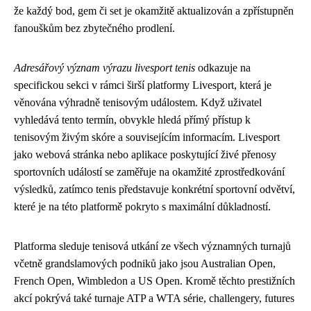
že každý bod, gem či set je okamžitě aktualizován a zpřístupněn
fanouškům bez zbytečného prodlení.
Adresářový význam výrazu livesport tenis
odkazuje na
specifickou sekci v rámci širší platformy Livesport, která je
věnována výhradně tenisovým událostem. Když uživatel
vyhledává tento termín, obvykle hledá přímý přístup k
tenisovým živým skóre a souvisejícím informacím. Livesport
jako webová stránka nebo aplikace poskytující živé přenosy
sportovních událostí se zaměřuje na okamžité zprostředkování
výsledků, zatímco tenis představuje konkrétní sportovní odvětví,
které je na této platformě pokryto s maximální důkladností.
Platforma sleduje tenisová utkání ze všech významných turnajů
včetně grandslamových podniků jako jsou Australian Open,
French Open, Wimbledon a US Open. Kromě těchto prestižních
akcí pokrývá také turnaje ATP a WTA série, challengery, futures