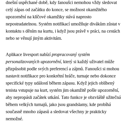
dnešní uspěchané době, kdy fanoušci nemohou vždy sledovat
celý zápas od začátku do konce, se možnost okamžitého
upozornění na klíčové okamžiky stává naprosto
nepostradatelnou. Systém notifikací umožňuje divákům zůstat v
kontaktu s děním na kurtu, i když jsou právě v práci, na cestách
nebo se věnují jiným aktivitám.
Aplikace livesport nabízí
propracovaný systém
personalizovaných upozornění
, který si každý uživatel může
přizpůsobit podle svých preferencí a zájmů. Fanoušci si mohou
nastavit notifikace pro konkrétní hráče, turnaje nebo dokonce
specifické typy událostí během zápasu. Když jejich oblíbený
tenista vstupuje na kurt, systém jim okamžitě pošle upozornění,
aby nepropásli začátek utkání. Tato funkce je obzvláště užitečná
během velkých turnajů, jako jsou grandslamy, kde probíhá
současně mnoho zápasů a sledovat všechny je prakticky
nemožné.