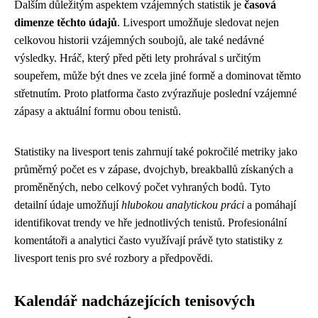
Dalším důležitým aspektem vzájemných statistik je
časová
dimenze těchto údajů
. Livesport umožňuje sledovat nejen
celkovou historii vzájemných soubojů, ale také nedávné
výsledky. Hráč, který před pěti lety prohrával s určitým
soupeřem, může být dnes ve zcela jiné formě a dominovat těmto
střetnutím. Proto platforma často zvýrazňuje poslední vzájemné
zápasy a aktuální formu obou tenistů.
Statistiky na livesport tenis zahrnují také pokročilé metriky jako
průměrný počet es v zápase, dvojchyb, breakballů získaných a
proměněných, nebo celkový počet vyhraných bodů. Tyto
detailní údaje umožňují
hlubokou analytickou práci
a pomáhají
identifikovat trendy ve hře jednotlivých tenistů. Profesionální
komentátoři a analytici často využívají právě tyto statistiky z
livesport tenis pro své rozbory a předpovědi.
Kalendář nadcházejících tenisových