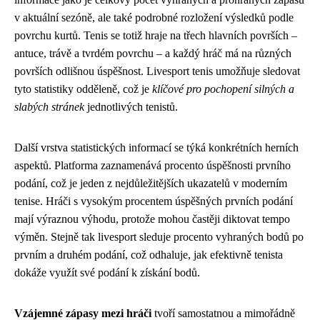
v aktuální sezóně, ale také podrobné rozložení výsledků podle
povrchu kurtů. Tenis se totiž hraje na třech hlavních površích –
antuce, trávě a tvrdém povrchu – a každý hráč má na různých
površích odlišnou úspěšnost. Livesport tenis umožňuje sledovat
tyto statistiky odděleně, což je
klíčové pro pochopení silných a
slabých stránek
jednotlivých tenistů.
Další vrstva statistických informací se týká konkrétních herních
aspektů. Platforma zaznamenává procento úspěšnosti prvního
podání, což je jeden z nejdůležitějších ukazatelů v moderním
tenise. Hráči s vysokým procentem úspěšných prvních podání
mají výraznou výhodu, protože mohou častěji diktovat tempo
výměn. Stejně tak livesport sleduje procento vyhraných bodů po
prvním a druhém podání, což odhaluje, jak efektivně tenista
dokáže využít své podání k získání bodů.
Vzájemné zápasy mezi hráči
tvoří samostatnou a mimořádně