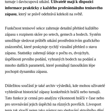
turnaje i daviscupová utkání.
Uživatelé mají k dispozici
informace prakticky z každého profesionálního tenisového
zápasu
, který se právě odehrává kdekoli na světě.
Funkčnost tenisové sekce zahrnuje detailní přehled každého
zápasu s rozpisem skóre po setech, gemech a bodech. Systém
umožňuje sledovat průběh utkání prostřednictvím grafického
znázornění, které poskytuje rychlý vizuální přehled o stavu
zápasu. Statistiky zahrnují údaje o počtu es, dvojchyb,
úspěšnosti prvního podání, vyhraných bodech na podání a
mnoho dalších parametrů, které pomáhají fanouškům lépe
pochopit dynamiku zápasu.
Důležitou součástí je také archiv výsledků, kde mohou uživatelé
vyhledávat historické zápasy konkrétních hráčů nebo turnajů.
Tato funkce je cenná pro analýzu výkonnosti hráčů v čase nebo
pro srovnávání jejich úspěchů na různých površích. Livesport
tenis tak slouží nejen jako nástroj pro sledování aktuálního dění,