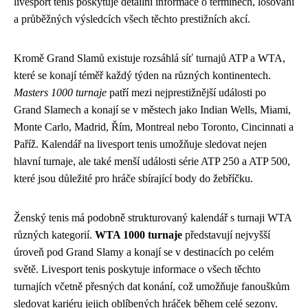
livesport tenis poskytuje detailní informace o termínech, losování
a průběžných výsledcích všech těchto prestižních akcí.
Kromě Grand Slamů existuje rozsáhlá síť turnajů ATP a WTA,
které se konají téměř každý týden na různých kontinentech.
Masters 1000 turnaje
patří mezi nejprestižnější události po
Grand Slamech a konají se v městech jako Indian Wells, Miami,
Monte Carlo, Madrid, Řím, Montreal nebo Toronto, Cincinnati a
Paříž. Kalendář na livesport tenis umožňuje sledovat nejen
hlavní turnaje, ale také menší události série ATP 250 a ATP 500,
které jsou důležité pro hráče sbírající body do žebříčku.
Ženský tenis má podobně strukturovaný kalendář s turnaji WTA
různých kategorií.
WTA 1000 turnaje
představují nejvyšší
úroveň pod Grand Slamy a konají se v destinacích po celém
světě. Livesport tenis poskytuje informace o všech těchto
turnajích včetně přesných dat konání, což umožňuje fanouškům
sledovat kariéru jejich oblíbených hráček během celé sezony.