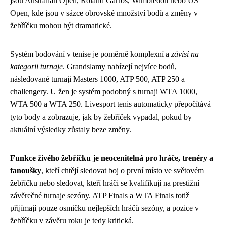
jsou Australian Open, Roland Garros, Wimbledon nebo US
Open, kde jsou v sázce obrovské množství bodů a změny v
žebříčku mohou být dramatické.
Systém bodování v tenise je poměrně komplexní a
závisí na
kategorii turnaje
. Grandslamy nabízejí nejvíce bodů,
následované turnaji Masters 1000, ATP 500, ATP 250 a
challengery. U žen je systém podobný s turnaji WTA 1000,
WTA 500 a WTA 250. Livesport tenis automaticky přepočítává
tyto body a zobrazuje, jak by žebříček vypadal, pokud by
aktuální výsledky zůstaly beze změny.
Funkce živého žebříčku je neocenitelná pro hráče, trenéry a
fanoušky
, kteří chtějí sledovat boj o první místo ve světovém
žebříčku nebo sledovat, kteří hráči se kvalifikují na prestižní
závěrečné turnaje sezóny. ATP Finals a WTA Finals totiž
přijímají pouze osmičku nejlepších hráčů sezóny, a pozice v
žebříčku v závěru roku je tedy kritická.