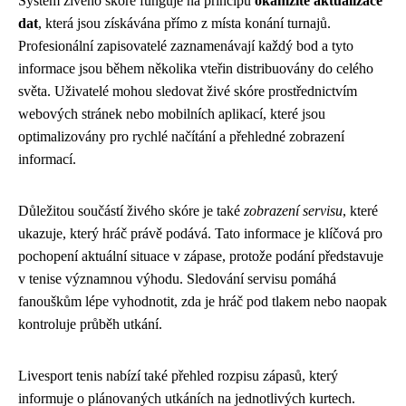
Systém živého skóre funguje na principu
okamžité aktualizace
dat
, která jsou získávána přímo z místa konání turnajů.
Profesionální zapisovatelé zaznamenávají každý bod a tyto
informace jsou během několika vteřin distribuovány do celého
světa. Uživatelé mohou sledovat živé skóre prostřednictvím
webových stránek nebo mobilních aplikací, které jsou
optimalizovány pro rychlé načítání a přehledné zobrazení
informací.
Důležitou součástí živého skóre je také
zobrazení servisu
, které
ukazuje, který hráč právě podává. Tato informace je klíčová pro
pochopení aktuální situace v zápase, protože podání představuje
v tenise významnou výhodu. Sledování servisu pomáhá
fanouškům lépe vyhodnotit, zda je hráč pod tlakem nebo naopak
kontroluje průběh utkání.
Livesport tenis nabízí také přehled rozpisu zápasů, který
informuje o plánovaných utkáních na jednotlivých kurtech.