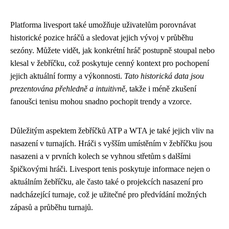
Platforma livesport také umožňuje uživatelům porovnávat
historické pozice hráčů a sledovat jejich vývoj v průběhu
sezóny. Můžete vidět, jak konkrétní hráč postupně stoupal nebo
klesal v žebříčku, což poskytuje cenný kontext pro pochopení
jejich aktuální formy a výkonnosti.
Tato historická data jsou
prezentována přehledně a intuitivně
, takže i méně zkušení
fanoušci tenisu mohou snadno pochopit trendy a vzorce.
Důležitým aspektem žebříčků ATP a WTA je také jejich vliv na
nasazení v turnajích. Hráči s vyšším umístěním v žebříčku jsou
nasazeni a v prvních kolech se vyhnou střetům s dalšími
špičkovými hráči. Livesport tenis poskytuje informace nejen o
aktuálním žebříčku, ale často také o projekcích nasazení pro
nadcházející turnaje, což je užitečné pro předvídání možných
zápasů a průběhu turnajů.