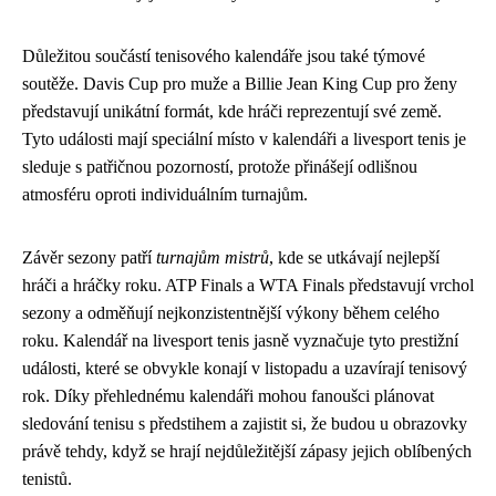
Důležitou součástí tenisového kalendáře jsou také týmové
soutěže. Davis Cup pro muže a Billie Jean King Cup pro ženy
představují unikátní formát, kde hráči reprezentují své země.
Tyto události mají speciální místo v kalendáři a livesport tenis je
sleduje s patřičnou pozorností, protože přinášejí odlišnou
atmosféru oproti individuálním turnajům.
Závěr sezony patří
turnajům mistrů
, kde se utkávají nejlepší
hráči a hráčky roku. ATP Finals a WTA Finals představují vrchol
sezony a odměňují nejkonzistentnější výkony během celého
roku. Kalendář na livesport tenis jasně vyznačuje tyto prestižní
události, které se obvykle konají v listopadu a uzavírají tenisový
rok. Díky přehlednému kalendáři mohou fanoušci plánovat
sledování tenisu s předstihem a zajistit si, že budou u obrazovky
právě tehdy, když se hrají nejdůležitější zápasy jejich oblíbených
tenistů.