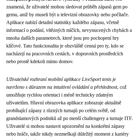
znamená, že uživatelé mohou sledovat průběh zápasů gem po
gemu, aniž by museli být u televizní obrazovky nebo počítače.
Aplikace nabízí detailní statistiky každého zápasu, včetně
informací o podání, vítězných míčích, nevynucených chybách a
mnoha dalších parametrech, které jsou pro pochopení hry
klíčové. Tato funkcionalita je obzvláště cenná pro ty, kdo se
nacházejí na pracovních cestách, v dopravních prostředcích
nebo prostě kdekoli mimo domov.
Uživatelské rozhraní mobilní aplikace LiveSport tenis je
navrženo s důrazem na intuitivní ovládání a přehlednost
, což
umožňuje rychlou orientaci i méně technicky zdatným
uživatelům. Hlavní obrazovka aplikace zobrazuje aktuálně
probíhající zápasy z různých turnajů po celém světě, od
grandslamových podniků až po menší challengery a turnaje ITF.
Uživatelé si mohou nastavit upozornění na konkrétní zápasy
nebo hráče, takže nikdy nezmeškají důležitý moment z kariéry