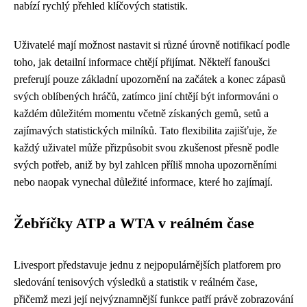
nabízí rychlý přehled klíčových statistik.
Uživatelé mají možnost nastavit si různé úrovně notifikací podle
toho, jak detailní informace chtějí přijímat. Někteří fanoušci
preferují pouze základní upozornění na začátek a konec zápasů
svých oblíbených hráčů, zatímco jiní chtějí být informováni o
každém důležitém momentu včetně získaných gemů, setů a
zajímavých statistických milníků. Tato flexibilita zajišťuje, že
každý uživatel může přizpůsobit svou zkušenost přesně podle
svých potřeb, aniž by byl zahlcen příliš mnoha upozorněními
nebo naopak vynechal důležité informace, které ho zajímají.
Žebříčky ATP a WTA v reálném čase
Livesport představuje jednu z nejpopulárnějších platforem pro
sledování tenisových výsledků a statistik v reálném čase,
přičemž mezi její nejvýznamnější funkce patří právě zobrazování