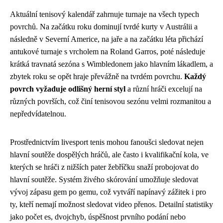
Aktuální tenisový kalendář zahrnuje turnaje na všech typech
povrchů. Na začátku roku dominují tvrdé kurty v Austrálii a
následně v Severní Americe, na jaře a na začátku léta přichází
antukové turnaje s vrcholem na Roland Garros, poté následuje
krátká travnatá sezóna s Wimbledonem jako hlavním lákadlem, a
zbytek roku se opět hraje převážně na tvrdém povrchu.
Každý
povrch vyžaduje odlišný herní styl
a různí hráči excelují na
různých površích, což činí tenisovou sezónu velmi rozmanitou a
nepředvídatelnou.
Prostřednictvím livesport tenis mohou fanoušci sledovat nejen
hlavní soutěže dospělých hráčů, ale často i kvalifikační kola, ve
kterých se hráči z nižších pater žebříčku snaží probojovat do
hlavní soutěže. Systém živého skórování umožňuje sledovat
vývoj zápasu gem po gemu, což vytváří napínavý zážitek i pro
ty, kteří nemají možnost sledovat video přenos. Detailní statistiky
jako počet es, dvojchyb, úspěšnost prvního podání nebo