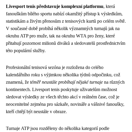
Livesport tenis představuje komplexní platformu
, která
fanouškům bílého sportu nabízí okamžitý přístup k výsledkům,
statistikám a živým přenosům z tenisových kurtů po celém světě.
V současné době probíhá několik významných turnajů jak na
okruhu ATP pro muže, tak na okruhu WTA pro ženy, které
přitahují pozornost milionů diváků a sledovatelů prostřednictvím
této populární služby.
Profesionální tenisová sezóna je rozložena do celého
kalendářního roku s výjimkou několika týdnů odpočinku, což
znamená, že
téměř neustále probíhají nějaké turnaje
na různých
kontinentech. Livesport tenis poskytuje uživatelům možnost
sledovat výsledky ze všech těchto akcí v reálném čase, což je
neocenitelné zejména pro sázkaře, novináře a vášnivé fanoušky,
kteří chtějí být neustále v obraze.
Turnaje ATP jsou rozděleny do několika kategorií podle