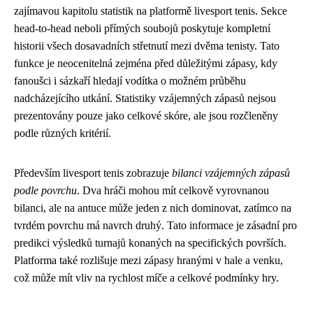
zajímavou kapitolu statistik na platformě livesport tenis. Sekce
head-to-head neboli přímých soubojů poskytuje kompletní
historii všech dosavadních střetnutí mezi dvěma tenisty. Tato
funkce je neocenitelná zejména před důležitými zápasy, kdy
fanoušci i sázkaří hledají vodítka o možném průběhu
nadcházejícího utkání. Statistiky vzájemných zápasů nejsou
prezentovány pouze jako celkové skóre, ale jsou rozčleněny
podle různých kritérií.
Především livesport tenis zobrazuje
bilanci vzájemných zápasů
podle povrchu
. Dva hráči mohou mít celkově vyrovnanou
bilanci, ale na antuce může jeden z nich dominovat, zatímco na
tvrdém povrchu má navrch druhý. Tato informace je zásadní pro
predikci výsledků turnajů konaných na specifických površích.
Platforma také rozlišuje mezi zápasy hranými v hale a venku,
což může mít vliv na rychlost míče a celkové podmínky hry.