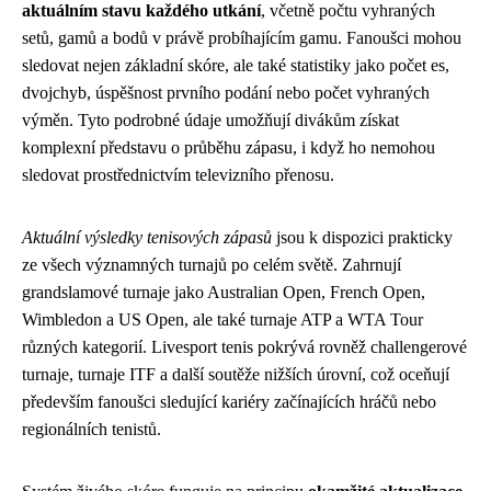
aktuálním stavu každého utkání
, včetně počtu vyhraných
setů, gamů a bodů v právě probíhajícím gamu. Fanoušci mohou
sledovat nejen základní skóre, ale také statistiky jako počet es,
dvojchyb, úspěšnost prvního podání nebo počet vyhraných
výměn. Tyto podrobné údaje umožňují divákům získat
komplexní představu o průběhu zápasu, i když ho nemohou
sledovat prostřednictvím televizního přenosu.
Aktuální výsledky tenisových zápasů
jsou k dispozici prakticky
ze všech významných turnajů po celém světě. Zahrnují
grandslamové turnaje jako Australian Open, French Open,
Wimbledon a US Open, ale také turnaje ATP a WTA Tour
různých kategorií. Livesport tenis pokrývá rovněž challengerové
turnaje, turnaje ITF a další soutěže nižších úrovní, což oceňují
především fanoušci sledující kariéry začínajících hráčů nebo
regionálních tenistů.