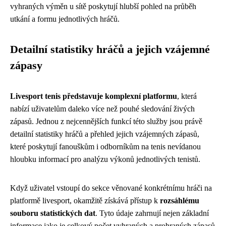
vyhraných výměn u sítě poskytují hlubší pohled na průběh
utkání a formu jednotlivých hráčů.
Detailní statistiky hráčů a jejich vzájemné
zápasy
Livesport tenis představuje komplexní platformu
, která
nabízí uživatelům daleko více než pouhé sledování živých
zápasů. Jednou z nejcennějších funkcí této služby jsou právě
detailní statistiky hráčů a přehled jejich vzájemných zápasů,
které poskytují fanouškům i odborníkům na tenis nevídanou
hloubku informací pro analýzu výkonů jednotlivých tenistů.
Když uživatel vstoupí do sekce věnované konkrétnímu hráči na
platformě livesport, okamžitě získává přístup k
rozsáhlému
souboru statistických dat
. Tyto údaje zahrnují nejen základní
informace jako je celkový počet vyhraných a prohraných zápasů