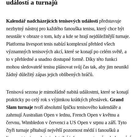
událostí a turnajů
Kalendář nadcházejících tenisových událostí
představuje
nezbytný nástroj pro každého fanouška tenisu, který chce být
neustále v obraze o tom, kdy a kde se hrají nejdůležitější turnaje.
Platforma livesport tenis nabízí komplexní přehled všech
významných tenisových akcí, které se konají po celém světě, a
to v přehledné a snadno dostupné formě. Díky této funkci
mohou sledovatelé tenisu plánovat svůj čas tak, aby jim neunikl
žádný důležitý zápas jejich oblíbených hráčů.
Tenisová sezona je mimořádně nabitá událostmi, které se konají
prakticky po celý rok s výjimkou krátkých přestávek.
Grand
Slam turnaje
tvoří absolutní špičku tenisového kalendáře a
zahrnují Australian Open v lednu, French Open v květnu a
červnu, Wimbledon v červenci a US Open v srpnu a září. Tyto
čtyři turnaje přitahují největší pozornost médií i fanoušků a