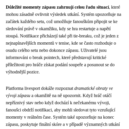
Důležité momenty zápasu zahrnují celou řadu situací
, které
mohou zásadně ovlivnit výsledek utkání. Systém upozorňuje na
začátek každého setu, což umožňuje fanouškům připojit se ke
sledování právě v okamžiku, kdy se hra restartuje a napětí
stoupá. Notifikace přicházejí také při tie-breaku, což je jeden z
nejnapínavějších momentů v tenise, kde se často rozhoduje o
osudu celého setu nebo dokonce zápasu. Uživatelé jsou
informováni o break pointech, které představují kritické
příležitosti pro hráče získat podání soupeře a posunout se do
výhodnější pozice.
Platforma livesport dokáže rozpoznat
dramatické obraty ve
vývoji zápasu
a okamžitě na ně upozornit. Když hráč otáčí
nepříznivý stav nebo když dochází k nečekanému vývoji,
fanoušci obdrží notifikaci, aby mohli sledovat tyto vzrušující
momenty v reálném čase. Systém také upozorňuje na konec
zápasu, poskytuje finální skóre a v případě významných utkání