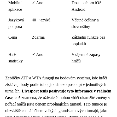
Mobilní
✓ Ano
Dostupné pro iOS a
aplikace
Android
Jazyková
40+ jazyků
Včetně češtiny a
podpora
slovenštiny
Cena
Zdarma
Základní funkce bez
poplatků
H2H
✓ Ano
Vzájemné zápasy
statistiky
hráčů
Žebříčky ATP a WTA fungují na bodovém systému, kde hráči
získávají body podle toho, jak daleko postoupí v jednotlivých
turnajích.
Livesport tenis poskytuje tyto informace v reálném
čase
, což znamená, že uživatelé mohou vidět okamžité změny v
pořadí hráčů ještě během probíhajících turnajů. Tato funkce je
obzvláště cenná během velkých grandslamových turnajů, jako