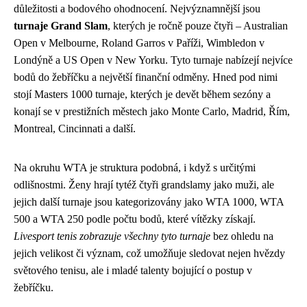
důležitosti a bodového ohodnocení. Nejvýznamnější jsou
turnaje Grand Slam
, kterých je ročně pouze čtyři – Australian
Open v Melbourne, Roland Garros v Paříži, Wimbledon v
Londýně a US Open v New Yorku. Tyto turnaje nabízejí nejvíce
bodů do žebříčku a největší finanční odměny. Hned pod nimi
stojí Masters 1000 turnaje, kterých je devět během sezóny a
konají se v prestižních městech jako Monte Carlo, Madrid, Řím,
Montreal, Cincinnati a další.
Na okruhu WTA je struktura podobná, i když s určitými
odlišnostmi. Ženy hrají tytéž čtyři grandslamy jako muži, ale
jejich další turnaje jsou kategorizovány jako WTA 1000, WTA
500 a WTA 250 podle počtu bodů, které vítězky získají.
Livesport tenis zobrazuje všechny tyto turnaje
bez ohledu na
jejich velikost či význam, což umožňuje sledovat nejen hvězdy
světového tenisu, ale i mladé talenty bojující o postup v
žebříčku.