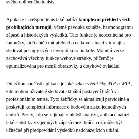
svého oblíbeného tenisty.
Aplikace LiveSport tenis také nabízí
komplexní přehled všech
probíhajících turnajů
, včetně pavouka soutěže, harmonogramu
zápasů a historických výsledků. Tato funkce je neocenitelná pro
fanoušky, kteří chtějí mít přehled o celkové situaci v turnaji a
sledovat postupy svých favoritů kolo po kole. Mobilní verze
zachovává všechny funkce webové stránky, přičemž je
optimalizována pro menší obrazovky a dotykové ovládání.
Důležitou součástí aplikace je také sekce s
žebříčky ATP a WTA
,
kde mohou uživatelé sledovat aktuální postavení hráčů v
profesionálním tenise. Tyto žebříčky se aktualizují pravidelně a
poskytují kompletní informace o bodovém zisku jednotlivých
tenistů. Pro ty, kdo se zajímají o hlubší analýzu, aplikace nabízí
také statistiky vzájemných zápasů mezi hráči, což může být
užitečné při předpovídání výsledků nadcházejících utkání.