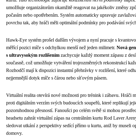
umožňuje organizátorům okamžitě reagovat na jakékoliv změny zp
počasím nebo opotřebením. Systém automaticky upravuje zavlažová
povrchu tak, aby hráči měli optimální podmínky pro podávání svýc
Hawk-Eye systém prošel dalším vývojem a nyní pracuje s kvantovo
měřící pozici míče s odchylkou menší než jeden milimetr.
Nová gen
s ultravysokým rozlišením
zachycuje každý moment zápasu z desí
současně, což umožňuje vytváření trojrozměrných rekonstrukcí kaž
Rozhodčí mají k dispozici instantní přehrávky v rozlišení, které odha
nejjemnější dotyk míče s čárou nebo síťovým pásem.
Virtuální realita otevírá nové možnosti pro trénink i zábavu. Hráči 
proti digitálním verzím svých budoucích soupeřů, které replikují jejic
pozoruhodnou přesností. Fanoušci po celém světě si mohou prostř
headsetu zahrát virtuální zápas na centrálním kurtu Rod Laver Are
sledovat utkání z perspektivy sedící přímo u kurtu, aniž by museli op
domovy.