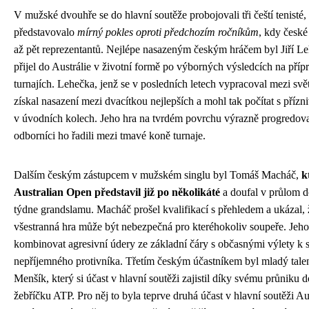
V mužské dvouhře se do hlavní soutěže probojovali tři čeští tenisté,
představovalo
mírný pokles oproti předchozím ročníkům
, kdy české
až pět reprezentantů. Nejlépe nasazeným českým hráčem byl Jiří Le
přijel do Austrálie v životní formě po výborných výsledcích na pří
turnajích. Lehečka, jenž se v posledních letech vypracoval mezi svět
získal nasazení mezi dvacítkou nejlepších a mohl tak počítat s přízn
v úvodních kolech. Jeho hra na tvrdém povrchu výrazně progredov
odborníci ho řadili mezi tmavé koně turnaje.
Dalším českým zástupcem v mužském singlu byl Tomáš Macháč,
k
Australian Open představil již po několikáté
a doufal v průlom 
týdne grandslamu. Macháč prošel kvalifikací s přehledem a ukázal, 
všestranná hra může být nebezpečná pro kteréhokoliv soupeře. Jeh
kombinovat agresivní údery ze základní čáry s občasnými výlety k sít
nepříjemného protivníka. Třetím českým účastníkem byl mladý tale
Menšík, který si účast v hlavní soutěži zajistil díky svému průniku d
žebříčku ATP. Pro něj to byla teprve druhá účast v hlavní soutěži A