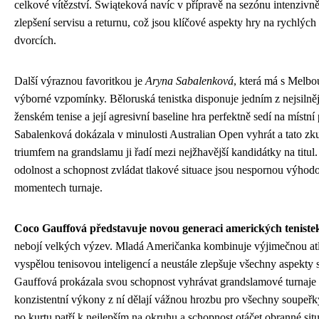
celkové vítězství. Świąteková navíc v přípravě na sezónu intenzivn
zlepšení servisu a returnu, což jsou klíčové aspekty hry na rychlých
dvorcích.
Další výraznou favoritkou je
Aryna Sabalenková
, která má s Melb
výborné vzpomínky. Běloruská tenistka disponuje jedním z nejsilněj
ženském tenise a její agresivní baseline hra perfektně sedí na místn
Sabalenková dokázala v minulosti Australian Open vyhrát a tato zk
triumfem na grandslamu ji řadí mezi nejžhavější kandidátky na titul.
odolnost a schopnost zvládat tlakové situace jsou nespornou výhod
momentech turnaje.
Coco Gauffová představuje novou generaci amerických teniste
nebojí velkých výzev. Mladá Američanka kombinuje výjimečnou atl
vyspělou tenisovou inteligencí a neustále zlepšuje všechny aspekty 
Gauffová prokázala svou schopnost vyhrávat grandslamové turnaje a
konzistentní výkony z ní dělají vážnou hrozbu pro všechny soupeřk
po kurtu patří k nejlepším na okruhu a schopnost otáčet obranné sit