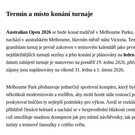
Termín a místo konání turnaje
Australian Open 2026
se bude konat tradičně v Melbourne Parku, 
nachází v australském Melbourne, hlavním městě státu Victoria. Tent
grandslam turnaj je pevně zakotven v tenisovém kalendáři jako první
nejdůležitějších turnajů sezóny a jeho konání je plánovány na
leden
datum zahájení turnaje je stanoveno na
pondělí 19. ledna 2026
, při
zápasy jsou naplánovány na víkend 31. ledna a 1. února 2026.
Melbourne Park představuje jedinečný sportovní komplex, který byl
několikrát modernizován a rozšířen, aby mohl hostit stále rostoucí p
poskytovat hráčům ty nejlepší podmínky pro výkon. Areál se rozklá
přibližně čtrnácti hektarů a nachází se v bezprostřední blízkosti cen
což umožňuje snadnou dostupnost jak pro místní návštěvníky, tak p
turisty a tenisové fanoušky z celého světa.