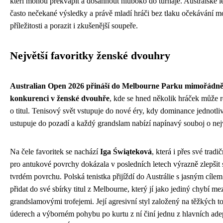
kteří mohou překvapit a dosáhnout hluboko do turnaje. Australské lé
často nečekané výsledky a právě mladí hráči bez tlaku očekávání m
příležitosti a porazit i zkušenější soupeře.
Největší favoritky ženské dvouhry
Australian Open 2026 přináší do Melbourne Parku mimořádn
konkurenci v ženské dvouhře
, kde se hned několik hráček může r
o titul. Tenisový svět vstupuje do nové éry, kdy dominance jednotl
ustupuje do pozadí a každý grandslam nabízí napínavý souboj o nejv
Na čele favoritek se nachází
Iga Świąteková
, která i přes své tradi
pro antukové povrchy dokázala v posledních letech výrazně zlepšit
tvrdém povrchu. Polská tenistka přijíždí do Austrálie s jasným cíle
přidat do své sbírky titul z Melbourne, který jí jako jediný chybí me
grandslamovými trofejemi. Její agresivní styl založený na těžkých 
úderech a výborném pohybu po kurtu z ní činí jednu z hlavních ade