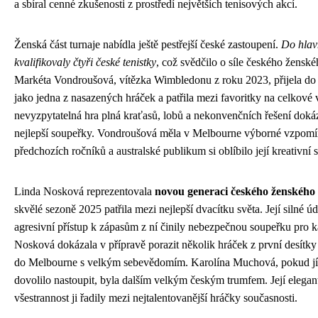
a sbíral cenné zkušenosti z prostředí největších tenisových akcí.
Ženská část turnaje nabídla ještě pestřejší české zastoupení.
Do hlavn
kvalifikovaly čtyři české tenistky
, což svědčilo o síle českého ženské
Markéta Vondroušová, vítězka Wimbledonu z roku 2023, přijela d
jako jedna z nasazených hráček a patřila mezi favoritky na celkové ví
nevyzpytatelná hra plná kraťasů, lobů a nekonvenčních řešení dokáz
nejlepší soupeřky. Vondroušová měla v Melbourne výborné vzpomí
předchozích ročníků a australské publikum si oblíbilo její kreativní s
Linda Nosková reprezentovala
novou generaci českého ženského 
skvělé sezoně 2025 patřila mezi nejlepší dvacítku světa. Její silné ú
agresivní přístup k zápasům z ní činily nebezpečnou soupeřku pro 
Nosková dokázala v přípravě porazit několik hráček z první desítky 
do Melbourne s velkým sebevědomím. Karolína Muchová, pokud jí
dovolilo nastoupit, byla dalším velkým českým trumfem. Její elegant
všestrannost ji řadily mezi nejtalentovanější hráčky současnosti.