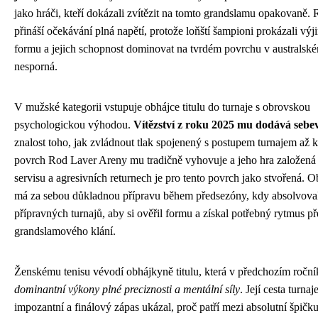
jako hráči, kteří dokázali zvítězit na tomto grandslamu opakovaně.
přináší očekávání plná napětí, protože loňští šampioni prokázali vý
formu a jejich schopnost dominovat na tvrdém povrchu v australském
nesporná.
V mužské kategorii vstupuje obhájce titulu do turnaje s obrovskou
psychologickou výhodou.
Vítězství z roku 2025 mu dodává seb
znalost toho, jak zvládnout tlak spojenený s postupem turnajem až k
povrch Rod Laver Areny mu tradičně vyhovuje a jeho hra založená
servisu a agresivních returnech je pro tento povrch jako stvořená. Ob
má za sebou důkladnou přípravu během předsezóny, kdy absolvoval
přípravných turnajů, aby si ověřil formu a získal potřebný rytmus p
grandslamového klání.
Ženskému tenisu vévodí obhájkyně titulu, která v předchozím roční
dominantní výkony plné preciznosti a mentální síly
. Její cesta turna
impozantní a finálový zápas ukázal, proč patří mezi absolutní špičk