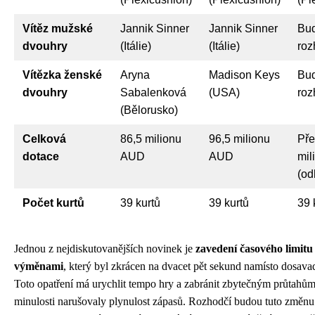
Vítěz mužské
Jannik Sinner
Jannik Sinner
Bu
dvouhry
(Itálie)
(Itálie)
roz
Vítězka ženské
Aryna
Madison Keys
Bu
dvouhry
Sabalenková
(USA)
roz
(Bělorusko)
Celková
86,5 milionu
96,5 milionu
Pře
dotace
AUD
AUD
mil
(od
Počet kurtů
39 kurtů
39 kurtů
39 
Jednou z nejdiskutovanějších novinek je
zavedení časového limitu
výměnami
, který byl zkrácen na dvacet pět sekund namísto dosavadn
Toto opatření má urychlit tempo hry a zabránit zbytečným průtahům
minulosti narušovaly plynulost zápasů. Rozhodčí budou tuto změnu