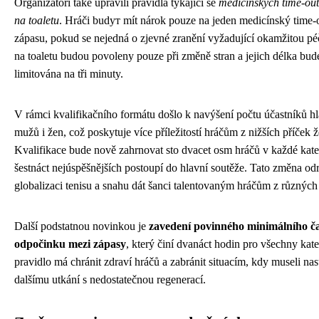
Organizátoři také upravili pravidla týkající se
medicínských time-out
na toaletu
. Hráči budут mít nárok pouze na jeden medicínský time
zápasu, pokud se nejedná o zjevné zranění vyžadující okamžitou pé
na toaletu budou povoleny pouze při změně stran a jejich délka bude
limitována na tři minuty.
V rámci kvalifikačního formátu došlo k navýšení počtu účastníků hl
mužů i žen, což poskytuje více příležitostí hráčům z nižších příček 
Kvalifikace bude nově zahrnovat sto dvacet osm hráčů v každé kate
šestnáct nejúspěšnějších postoupí do hlavní soutěže. Tato změna odr
globalizaci tenisu a snahu dát šanci talentovaným hráčům z různých
Další podstatnou novinkou je
zavedení povinného minimálního č
odpočinku mezi zápasy
, který činí dvanáct hodin pro všechny kate
pravidlo má chránit zdraví hráčů a zabránit situacím, kdy museli nas
dalšímu utkání s nedostatečnou regenerací.