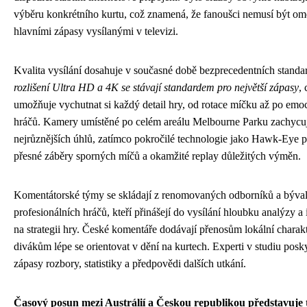
výběru konkrétního kurtu, což znamená, že fanoušci nemusí být o
hlavními zápasy vysílanými v televizi.
Kvalita vysílání dosahuje v současné době bezprecedentních standa
rozlišení Ultra HD a 4K se stávají standardem pro největší zápasy
,
umožňuje vychutnat si každý detail hry, od rotace míčku až po emoc
hráčů. Kamery umístěné po celém areálu Melbourne Parku zachycuj
nejrůznějších úhlů, zatímco pokročilé technologie jako Hawk-Eye p
přesné záběry sporných míčů a okamžité replay důležitých výměn.
Komentátorské týmy se skládají z renomovaných odborníků a býva
profesionálních hráčů, kteří přinášejí do vysílání hloubku analýzy a
na strategii hry. České komentáře dodávají přenosům lokální charak
divákům lépe se orientovat v dění na kurtech. Experti v studiu posk
zápasy rozbory, statistiky a předpovědi dalších utkání.
Časový posun mezi Austrálií a Českou republikou představuje 