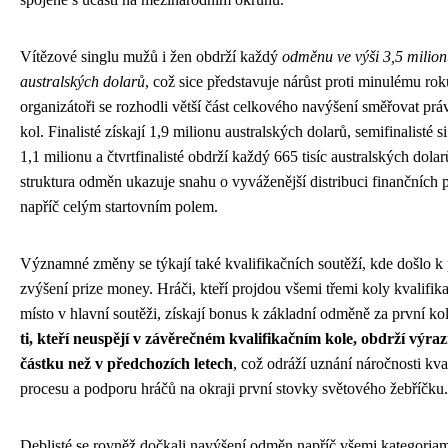
Vítězové singlu mužů i žen obdrží každý
odměnu ve výši 3,5 milio
australských dolarů
, což sice představuje nárůst proti minulému rok
organizátoři se rozhodli větší část celkového navýšení směřovat prá
kol. Finalisté získají 1,9 milionu australských dolarů, semifinalisté s
1,1 milionu a čtvrtfinalisté obdrží každý 665 tisíc australských dolar
struktura odměn ukazuje snahu o vyváženější distribuci finančních 
napříč celým startovním polem.
Významné změny se týkají také kvalifikačních soutěží, kde došlo k
zvýšení prize money. Hráči, kteří projdou všemi třemi koly kvalifikac
místo v hlavní soutěži, získají bonus k základní odměně za první ko
ti, kteří neuspějí v závěrečném kvalifikačním kole, obdrží výraz
částku než v předchozích letech
, což odráží uznání náročnosti kva
procesu a podporu hráčů na okraji první stovky světového žebříčku.
Deblisté se rovněž dočkali navýšení odměn napříč všemi kategoriam