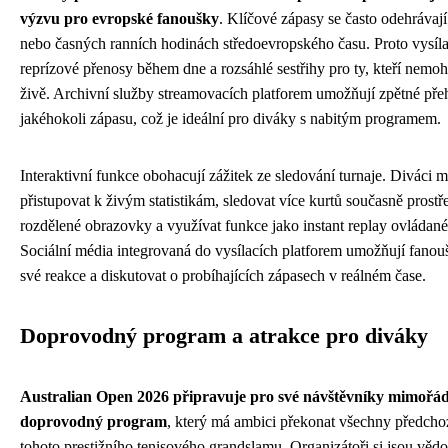
výzvu pro evropské fanoušky
. Klíčové zápasy se často odehrávaj
nebo časných ranních hodinách středoevropského času. Proto vysílat
reprízové přenosy během dne a rozsáhlé sestřihy pro ty, kteří nemo
živě. Archivní služby streamovacích platforem umožňují zpětné pře
jakéhokoli zápasu, což je ideální pro diváky s nabitým programem.
Interaktivní funkce obohacují zážitek ze sledování turnaje. Diváci
přistupovat k živým statistikám, sledovat více kurtů současně prost
rozdělené obrazovky a využívat funkce jako instant replay ovládan
Sociální média integrovaná do vysílacích platforem umožňují fanou
své reakce a diskutovat o probíhajících zápasech v reálném čase.
Doprovodný program a atrakce pro diváky
Australian Open 2026 připravuje pro své návštěvníky mimořá
doprovodný program
, který má ambici překonat všechny předcho
tohoto prestižního tenisového grandslamu. Organizátoři si jsou vědo