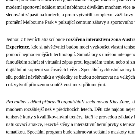
moderní sportovní událost musí nabídnout divákům mnohem více n
sledování zápasů na kurtech, a proto vytvořili komplexní zážitkový 
promění Melbourne Park v pulzující centrum zábavy a sportovního v
Jednou z hlavních atrakcí bude
rozšířená interaktivní zóna Austr
Experience
, kde si návštěvníci budou moci vyzkoušet vlastní tenis
pomocí nejmodernějších technologií. Simulátory s umělou inteligen
fanouškům zahrát si virtuální zápas proti legendám tenisu nebo si změ
digitálními kopiemi současných hvězd. Speciální rychlostní radary 
sílu podání návštěvníků a výsledky se budou zobrazovat na velkýc
což vytvoří přirozenou soutěživost mezi přítomnými.
Pro rodiny s dětmi připravili organizátoři zcela novou Kids Zone
, k
mnohem rozsáhlejší než v předchozích letech. Děti zde najdou nej
tenisové kurty s kvalifikovanými trenéry, kteří je provedou základy h
nafukovací atrakce, lezecké stěny a interaktivní herní prvky s tenis
tematikou. Speciální program bude zahrnovat setkání s maskoty tur