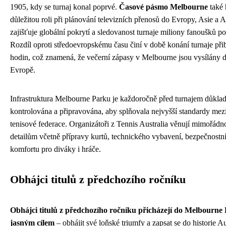
1905, kdy se turnaj konal poprvé.
Časové pásmo Melbourne
také 
důležitou roli při plánování televizních přenosů do Evropy, Asie a 
zajišťuje globální pokrytí a sledovanost turnaje miliony fanoušků po
Rozdíl oproti středoevropskému času činí v době konání turnaje přib
hodin, což znamená, že večerní zápasy v Melbourne jsou vysílány 
Evropě.
Infrastruktura Melbourne Parku je každoročně před turnajem důkla
kontrolována a připravována, aby splňovala nejvyšší standardy mez
tenisové federace. Organizátoři z Tennis Australia věnují mimořád
detailům včetně přípravy kurtů, technického vybavení, bezpečnostní
komfortu pro diváky i hráče.
Obhájci titulů z předchozího ročníku
Obhájci titulů z předchozího ročníku přicházejí do Melbourne
jasným cílem
– obhájit své loňské triumfy a zapsat se do historie A