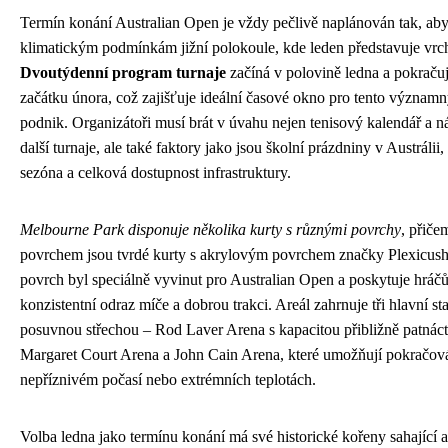
Termín konání Australian Open je vždy pečlivě naplánován tak, ab
klimatickým podmínkám jižní polokoule, kde leden představuje vrch
Dvoutýdenní program turnaje
začíná v polovině ledna a pokraču
začátku února, což zajišťuje ideální časové okno pro tento významn
podnik. Organizátoři musí brát v úvahu nejen tenisový kalendář a n
další turnaje, ale také faktory jako jsou školní prázdniny v Austrálii, 
sezóna a celková dostupnost infrastruktury.
Melbourne Park disponuje několika kurty s různými povrchy
, přiče
povrchem jsou tvrdé kurty s akrylovým povrchem značky Plexicush
povrch byl speciálně vyvinut pro Australian Open a poskytuje hráč
konzistentní odraz míče a dobrou trakci. Areál zahrnuje tři hlavní st
posuvnou střechou – Rod Laver Arena s kapacitou přibližně patnáct 
Margaret Court Arena a John Cain Arena, které umožňují pokračován
nepříznivém počasí nebo extrémních teplotách.
Volba ledna jako termínu konání má své historické kořeny sahající 