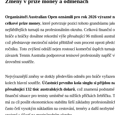
Změny v prize money a odměnách
Organizátoři Australian Open oznámili pro rok 2026 výrazné n
celkové prize money
, které potvrzuje pozici tohoto grandslamu ja
nejštědřejších turnajů na profesionálním okruhu. Celková finanční
hráče a hráčky dosáhne rekordní výše přesahující 96 milionů austra
což představuje meziroční nárůst přibližně osm procent oproti před
ročníku. Toto zvýšení odráží nejen rostoucí komerční úspěch turnaje
závazek Tennis Australia podporovat tenisové profesionály napříč 
úrovněmi soutěže.
Nejvýraznější změny se dotkly především odměn pro hráče vyřazen
kolech hlavní soutěže.
Účastníci prvního kola singlu si přijdou n
přesahující 132 tisíc australských dolarů
, což znamená podstatné
finanční situace pro tenisty umístěné na nižších příčkách žebříčku. T
má za cíl posílit ekonomickou stabilitu širší základny profesionálních
často čelí vysokým nákladům na cestování, trenéry a další nezbytné
spojené s účastí na mezinárodním okruhu.