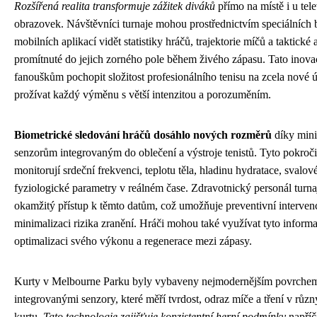
Rozšířená realita transformuje zážitek diváků
přímo na místě i u tel
obrazovek. Návštěvníci turnaje mohou prostřednictvím speciálních 
mobilních aplikací vidět statistiky hráčů, trajektorie míčů a taktické
promítnuté do jejich zorného pole během živého zápasu. Tato inov
fanouškům pochopit složitost profesionálního tenisu na zcela nové 
prožívat každý výměnu s větší intenzitou a porozuměním.
Biometrické sledování hráčů dosáhlo nových rozměrů
díky mini
senzorům integrovaným do oblečení a výstroje tenistů. Tyto pokročil
monitorují srdeční frekvenci, teplotu těla, hladinu hydratace, svalové
fyziologické parametry v reálném čase. Zdravotnický personál turn
okamžitý přístup k těmto datům, což umožňuje preventivní interven
minimalizaci rizika zranění. Hráči mohou také využívat tyto inform
optimalizaci svého výkonu a regenerace mezi zápasy.
Kurty v Melbourne Parku byly vybaveny nejmodernějším povrchem
integrovanými senzory, které měří tvrdost, odraz míče a tření v růz
kurtu.
Tato technologie zajišťuje konzistentní herní podmínky
napříč