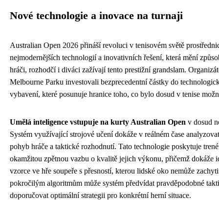
Nové technologie a inovace na turnaji
Australian Open 2026 přináší revoluci v tenisovém světě prostředni
nejmodernějších technologií a inovativních řešení, která mění způs
hráči, rozhodčí i diváci zažívají tento prestižní grandslam. Organizát
Melbourne Parku investovali bezprecedentní částky do technologic
vybavení, které posunuje hranice toho, co bylo dosud v tenise možn
Umělá inteligence vstupuje na kurty Australian Open
v dosud n
Systém využívající strojové učení dokáže v reálném čase analyzova
pohyb hráče a taktické rozhodnutí. Tato technologie poskytuje tre
okamžitou zpětnou vazbu o kvalitě jejich výkonu, přičemž dokáže i
vzorce ve hře soupeře s přesností, kterou lidské oko nemůže zachyti
pokročilým algoritmům může systém předvídat pravděpodobné takti
doporučovat optimální strategii pro konkrétní herní situace.