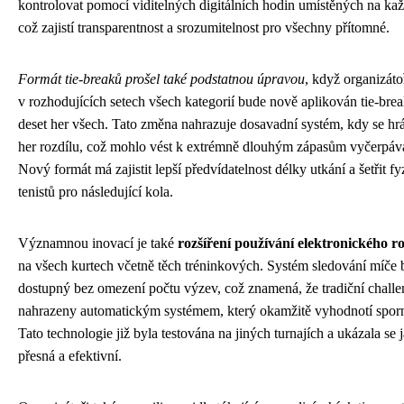
kontrolovat pomocí viditelných digitálních hodin umístěných na ka
což zajistí transparentnost a srozumitelnost pro všechny přítomné.
Formát tie-breaků prošel také podstatnou úpravou
, když organizáto
v rozhodujících setech všech kategorií bude nově aplikován tie-brea
deset her všech. Tato změna nahrazuje dosavadní systém, kdy se hr
her rozdílu, což mohlo vést k extrémně dlouhým zápasům vyčerpáva
Nový formát má zajistit lepší předvídatelnost délky utkání a šetřit fy
tenistů pro následující kola.
Významnou inovací je také
rozšíření používání elektronického 
na všech kurtech včetně těch tréninkových. Systém sledování míče 
dostupný bez omezení počtu výzev, což znamená, že tradiční chall
nahrazeny automatickým systémem, který okamžitě vyhodnotí sporn
Tato technologie již byla testována na jiných turnajích a ukázala se 
přesná a efektivní.