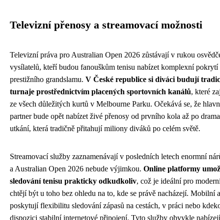
Televizní přenosy a streamovací možnosti
Televizní práva pro Australian Open 2026 zůstávají v rukou osvěd
vysílatelů, kteří budou fanouškům tenisu nabízet komplexní pokrytí
prestižního grandslamu.
V České republice si diváci budují tradic
turnaje prostřednictvím placených sportovních kanálů
, které z
ze všech důležitých kurtů v Melbourne Parku. Očekává se, že hlavní
partner bude opět nabízet živé přenosy od prvního kola až po drama
utkání, která tradičně přitahují miliony diváků po celém světě.
Streamovací služby zaznamenávají v posledních letech enormní nárů
a Australian Open 2026 nebude výjimkou.
Online platformy umož
sledování tenisu prakticky odkudkoliv
, což je ideální pro moderní
chtějí být u toho bez ohledu na to, kde se právě nacházejí. Mobilní 
poskytují flexibilitu sledování zápasů na cestách, v práci nebo kdeko
dispozici stabilní internetové připojení. Tyto služby obvykle nabíze