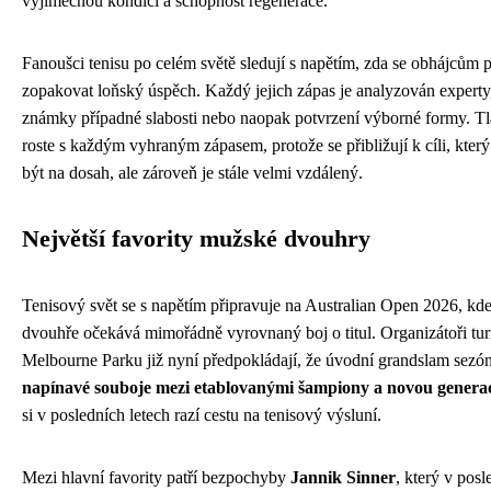
výjimečnou kondici a schopnost regenerace.
Fanoušci tenisu po celém světě sledují s napětím, zda se obhájcům 
zopakovat loňský úspěch. Každý jejich zápas je analyzován experty, 
známky případné slabosti nebo naopak potvrzení výborné formy. Tl
roste s každým vyhraným zápasem, protože se přibližují k cíli, kter
být na dosah, ale zároveň je stále velmi vzdálený.
Největší favority mužské dvouhry
Tenisový svět se s napětím připravuje na Australian Open 2026, kd
dvouhře očekává mimořádně vyrovnaný boj o titul. Organizátoři tur
Melbourne Parku již nyní předpokládají, že úvodní grandslam sezón
napínavé souboje mezi etablovanými šampiony a novou genera
si v posledních letech razí cestu na tenisový výsluní.
Mezi hlavní favority patří bezpochyby
Jannik Sinner
, který v posl