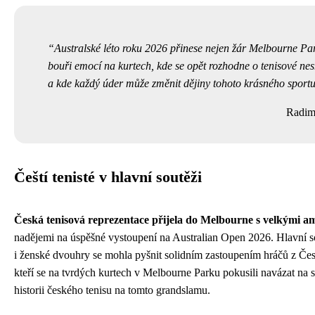
Australské léto roku 2026 přinese nejen žár Melbourne Par
bouři emocí na kurtech, kde se opět rozhodne o tenisové nes
a kde každý úder může změnit dějiny tohoto krásného sportu
Radim
Čeští tenisté v hlavní soutěži
Česká tenisová reprezentace přijela do Melbourne s velkými a
nadějemi na úspěšné vystoupení na Australian Open 2026. Hlavní 
i ženské dvouhry se mohla pyšnit solidním zastoupením hráčů z Čes
kteří se na tvrdých kurtech v Melbourne Parku pokusili navázat na 
historii českého tenisu na tomto grandslamu.