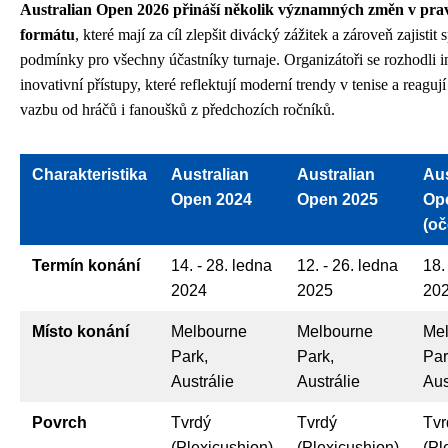
Australian Open 2026 přináší několik významných změn v prav
formátu
, které mají za cíl zlepšit divácký zážitek a zároveň zajistit 
podmínky pro všechny účastníky turnaje. Organizátoři se rozhodli 
inovativní přístupy, které reflektují moderní trendy v tenise a reaguj
vazbu od hráčů i fanoušků z předchozích ročníků.
Charakteristika
Australian
Australian
Aus
Open 2024
Open 2025
Op
(o
Termín konání
14. - 28. ledna
12. - 26. ledna
18.
2024
2025
20
Místo konání
Melbourne
Melbourne
Me
Park,
Park,
Par
Austrálie
Austrálie
Aus
Povrch
Tvrdý
Tvrdý
Tvr
(Plexicushion)
(Plexicushion)
(Pl