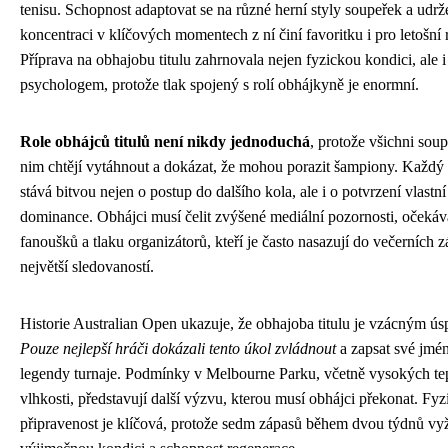
tenisu. Schopnost adaptovat se na různé herní styly soupeřek a udrže
koncentraci v klíčových momentech z ní činí favoritku i pro letošní 
Příprava na obhajobu titulu zahrnovala nejen fyzickou kondici, ale i 
psychologem, protože tlak spojený s rolí obhájkyně je enormní.
Role obhájců titulů není nikdy jednoduchá
, protože všichni soupe
nim chtějí vytáhnout a dokázat, že mohou porazit šampiony. Každý 
stává bitvou nejen o postup do dalšího kola, ale i o potvrzení vlastní
dominance. Obhájci musí čelit zvýšené mediální pozornosti, očeká
fanoušků a tlaku organizátorů, kteří je často nasazují do večerních z
největší sledovaností.
Historie Australian Open ukazuje, že obhajoba titulu je vzácným ú
Pouze nejlepší hráči dokázali tento úkol zvládnout
a zapsat své jmé
legendy turnaje. Podmínky v Melbourne Parku, včetně vysokých tep
vlhkosti, představují další výzvu, kterou musí obhájci překonat. Fyz
připravenost je klíčová, protože sedm zápasů během dvou týdnů vy