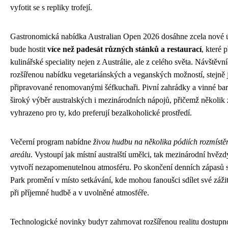
vyfotit se s repliky trofejí.
Gastronomická nabídka Australian Open 2026 dosáhne zcela nové 
bude hostit
více než padesát různých stánků a restaurací
, které 
kulinářské speciality nejen z Austrálie, ale z celého světa. Návštěvní
rozšířenou nabídku vegetariánských a veganských možností, stejně j
připravované renomovanými šéfkuchaři. Pivní zahrádky a vinné ba
široký výběr australských i mezinárodních nápojů, přičemž několik
vyhrazeno pro ty, kdo preferují bezalkoholické prostředí.
Večerní program nabídne
živou hudbu na několika pódiích rozmíst
areálu
. Vystoupí jak místní australští umělci, tak mezinárodní hvězdy
vytvoří nezapomenutelnou atmosféru. Po skončení denních zápasů
Park promění v místo setkávání, kde mohou fanoušci sdílet své zážit
při příjemné hudbě a v uvolněné atmosféře.
Technologické novinky budут zahrnovat rozšířenou realitu dostupn