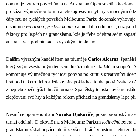
dominuje tvrdým povrchům a na Australian Open se cítí jako doma. I
prokázal výjimečnou formu a jeho agresivní styl hry s mocnými úde
čáry mu na rychlých površích Melbourne Parku dokonale vyhovuje.
disponuje
výbornou fyzickou kondicí
a mentální odolností, což jsou 
faktory pro úspěch na grandslamu, kde je třeba odehrát sedm zápas
australských podmínkách s vysokými teplotami.
Dalším výrazným kandidátem na triumf je
Carlos Alcaraz
, španěl
který svým všestranným tenisem dokáže ohrozit každého soupeře. A
kombinuje výjimečnou rychlost pohybu po kurtu s kreativními úder
hrát pod tlakem. Jeho atletické předpoklady a touha po vítězství z n
z nejnebezpečnějších hráčů turnaje. Španělský tenista navíc neustál
zlepšování své hry a každým rokem přichází na grandslamy lépe př
Nesmíme opomenout ani
Novaka Djokoviče
, pokud se srbský mae
turnaj odehrát. Djokovič má s Melbourne Parkem
jedinečné pouto
a
grandslamu získal nejvíce titulů ze všech hráčů v historii. Jeho znalo