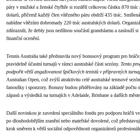
páry v mužské a ženské čtyřhře si rozdělí celkovou částku 870 tisíc
dolarů, přičemž každý člen vítězného páru obdrží 435 tisíc. Smíšená
nabídne vítězům dohromady 220 tisíc australských dolarů. Organizá
zdůraznili, že debly jsou nedílnou součástí grandslamu a zaslouží si
finanční ocenění.
Tennis Australia také představila nový bonusový program pro hráče, 
pravidelně účastní turnajů v rámci australské části sezóny.
Tento pr
podpořit větší angažovanost špičkových tenistů v přípravných turna
Australian Open, což zvýší atraktivitu celé australské tenisové sezó
fanoušky i sponzory. Bonusy budou přidělovány na základě počtu 
zápasů a výsledků na turnajích v Adelaide, Brisbane a dalších měste
Další novinkou je zavedení speciálního fondu pro podporu hráčů vra
po dlouhodobějším zranění nebo mateřské dovolené, což představuj
krok směrem k větší sociální odpovědnosti organizátorů profesionáln