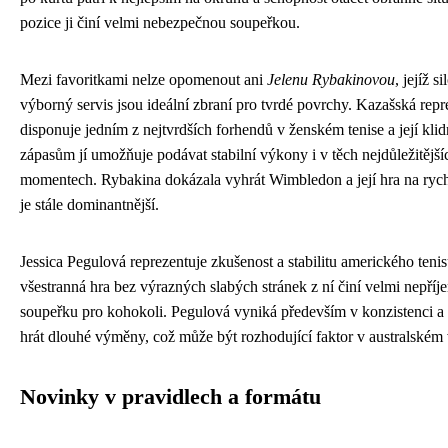
pozice ji činí velmi nebezpečnou soupeřkou.
Mezi favoritkami nelze opomenout ani
Jelenu Rybakinovou
, jejíž s
výborný servis jsou ideální zbraní pro tvrdé povrchy. Kazašská rep
disponuje jedním z nejtvrdších forhendů v ženském tenise a její klid
zápasům jí umožňuje podávat stabilní výkony i v těch nejdůležitější
momentech. Rybakina dokázala vyhrát Wimbledon a její hra na ryc
je stále dominantnější.
Jessica Pegulová reprezentuje zkušenost a stabilitu amerického tenisu
všestranná hra bez výrazných slabých stránek z ní činí velmi nepří
soupeřku pro kohokoli. Pegulová vyniká především v konzistenci a
hrát dlouhé výměny, což může být rozhodující faktor v australském
Novinky v pravidlech a formátu