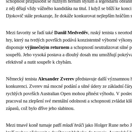
schopnost přizpůsobit se různým herním stylům a legendární obrann
z něj dělají vždy vážného kandidáta na titul. I když se blíží ke konci
Djokovič stále prokazuje, že dokáže konkurovat nejlepším hráčům s
Mezi favority se řadí také
Daniil Medveděv
, ruský tenista s neort
hry, který na tvrdých površích podává konzistentně výborné výko
disponuje
výjimečným returnem
a schopností neutralizovat silné 
soupeřů. Jeho vysoká postava a dlouhý dosah mu umožňují pokrýva
efektivně a nutit soupeře k chybám.
Německý tenista
Alexander Zverev
představuje další významnou 
konkurenci. Zverev má mocné podání a silné údery ze základní čáry
rychlých površích Australian Open mohou přinést výhodu. V posled
pracoval na zlepšení své mentální odolnosti a schopnosti zvládat k
zápasů, což bylo dříve jeho slabinou.
Mezi tmavé koně turnaje patří
mladí hráči
jako Holger Rune nebo J