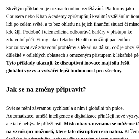
Skvělým příkladem je rozmach online vzdělávání. Platformy jako
Coursera nebo Khan Academy zpřístupňují kvalitní vzdělání milio
lidí po celém světě, a to bez ohledu na jejich finanční situaci či míst
kde žijí. Podobně i telemedicína odbourává bariéry v přístupu ke
zdravotní péči. Firmy jako Teladoc Health umožňují pacientům
konzultovat své zdravotní problémy s lékaři na dálku, což je obzvlá
důležité v odlehlých oblastech s omezeným přístupem k lékařské pé
Tyto příklady ukazují, že disruptivní inovace mají sílu řešit
globální výzvy a vytvářet lepší budoucnost pro všechny.
Jak se na změny připravit?
Svět se mění závratnou rychlostí a s ním i globální trh práce.
Automatizace, umělá inteligence a digitalizace přinášejí nové výzvy
ale také nebývalé příležitosti.
Místo obav z neznáma se můžeme tě
na vzrušující možnosti, které tato disruptivní éra nabízí.
Klíčem