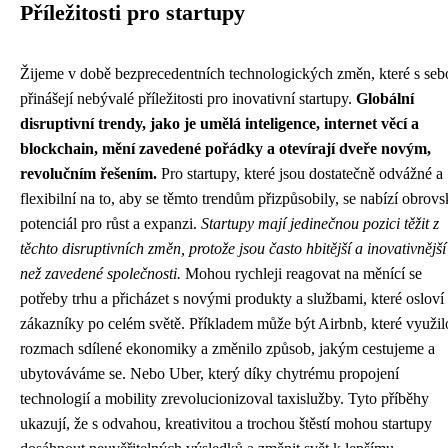
Příležitosti pro startupy
Žijeme v době bezprecedentních technologických změn, které s seb
přinášejí nebývalé příležitosti pro inovativní startupy.
Globální
disruptivní trendy, jako je umělá inteligence, internet věcí a
blockchain, mění zavedené pořádky a otevírají dveře novým,
revolučním řešením.
Pro startupy, které jsou dostatečně odvážné a
flexibilní na to, aby se těmto trendům přizpůsobily, se nabízí obrov
potenciál pro růst a expanzi.
Startupy mají jedinečnou pozici těžit z
těchto disruptivních změn, protože jsou často hbitější a inovativnější
než zavedené společnosti.
Mohou rychleji reagovat na měnící se
potřeby trhu a přicházet s novými produkty a službami, které osloví
zákazníky po celém světě. Příkladem může být Airbnb, které využil
rozmach sdílené ekonomiky a změnilo způsob, jakým cestujeme a
ubytováváme se. Nebo Uber, který díky chytrému propojení
technologií a mobility zrevolucionizoval taxislužby. Tyto příběhy
ukazují, že s odvahou, kreativitou a trochou štěstí mohou startupy