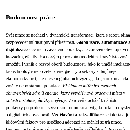
Budoucnost práce
Svět práce se nachází v dynamické transformaci, která s sebou přiná
bezprecedentní disruptivní příležitosti.
Globalizace, automatizace 
digitalizace
sice mění zavedené pořádky, ale zároveň otevírají dveř
inovacím, efektivitě a novým pracovním modelům. Právě tyto změ
umožňují vznik a rozvoj oborů budoucnosti, jako je umělá inteligen
biotechnologie nebo zelená energie. Tyto sektory slibují nejen
ekonomický růst, ale i řešení globálních výzev, jako jsou klimatické
změny nebo stárnutí populace.
Příkladem může být rozmach
obnovitelných zdrojů energie, který vytváří nová pracovní místa v
oblasti instalace, údržby a vývoje.
Zároveň dochází k nárůstu
poptávky po profesích s vysokou mírou kreativity, kritického myšle
a digitálních dovedností.
Vzdělávání a rekvalifikace
se tak stávají
klíčovými faktory pro úspěšnou adaptaci na měnící se trh práce.
Budoucnost práce je výzvou, ale především příležitostí.
Je na nás,