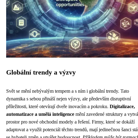
Globální trendy a výzvy
Svět se mění nebývalým tempem a s ním i globální trendy. Tato
dynamika s sebou přináší nejen výzvy, ale především disruptivní
příležitosti, které otevírají dveře inovacím a pokroku.
Digitalizace,
automatizace a umělá inteligence
mění zavedené struktury a vytvá
prostor pro nové obchodní modely a řešení. Firmy, které se dokáží
adaptovat a využít potenciál těchto trendů, mají jedinečnou šanci stá
se hybateli změn a utvářet budoucnost.
Příkladem může být rozmac