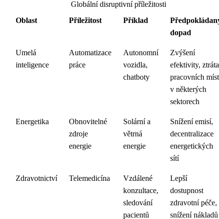
Globální disruptivní příležitosti
Oblast
Příležitost
Příklad
Předpokládan
dopad
Umelá
Automatizace
Autonomní
Zvýšení
inteligence
práce
vozidla,
efektivity, ztráta
chatboty
pracovních míst
v některých
sektorech
Energetika
Obnovitelné
Solární a
Snížení emisí,
zdroje
větrná
decentralizace
energie
energie
energetických
sítí
Zdravotnictví
Telemedicína
Vzdálené
Lepší
konzultace,
dostupnost
sledování
zdravotní péče,
pacientů
snížení nákladů