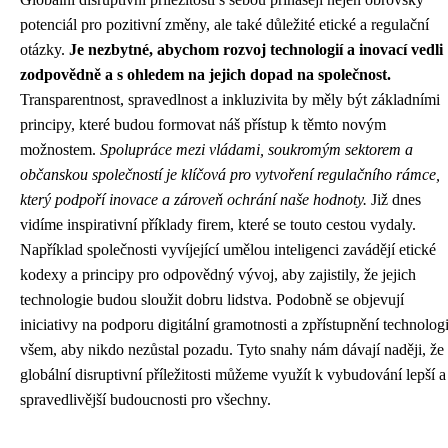
potenciál pro pozitivní změny, ale také důležité etické a regulační
otázky.
Je nezbytné, abychom rozvoj technologií a inovací vedli
zodpovědně a s ohledem na jejich dopad na společnost.
Transparentnost, spravedlnost a inkluzivita by měly být základními
principy, které budou formovat náš přístup k těmto novým
možnostem.
Spolupráce mezi vládami, soukromým sektorem a
občanskou společností je klíčová pro vytvoření regulačního rámce,
který podpoří inovace a zároveň ochrání naše hodnoty.
Již dnes
vidíme inspirativní příklady firem, které se touto cestou vydaly.
Například společnosti vyvíjející umělou inteligenci zavádějí etické
kodexy a principy pro odpovědný vývoj, aby zajistily, že jejich
technologie budou sloužit dobru lidstva. Podobně se objevují
iniciativy na podporu digitální gramotnosti a zpřístupnění technologi
všem, aby nikdo nezůstal pozadu. Tyto snahy nám dávají naději, že
globální disruptivní příležitosti můžeme využít k vybudování lepší a
spravedlivější budoucnosti pro všechny.