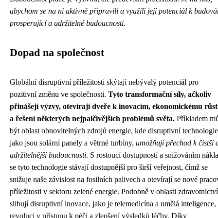
abychom se na ni aktivně připravili a využili její potenciál k budová
prosperující a udržitelné budoucnosti.
Dopad na společnost
Globální disruptivní příležitosti skýtají nebývalý potenciál pro
pozitivní změnu ve společnosti.
Tyto transformační síly, ačkoliv
přinášejí výzvy, otevírají dveře k inovacím, ekonomickému růs
a řešení některých nejpalčivějších problémů světa.
Příkladem m
být oblast obnovitelných zdrojů energie, kde disruptivní technologie
jako jsou solární panely a větrné turbíny,
umožňují přechod k čistší 
udržitelnější budoucnosti
. S rostoucí dostupností a snižováním nákl
se tyto technologie stávají dostupnější pro širší veřejnost, čímž se
snižuje naše závislost na fosilních palivech a otevírají se nové praco
příležitosti v sektoru zelené energie. Podobně v oblasti zdravotnictví
slibují disruptivní inovace, jako je telemedicína a umělá inteligence,
revoluci v přístupu k péči a zlepšení výsledků léčby. Díky