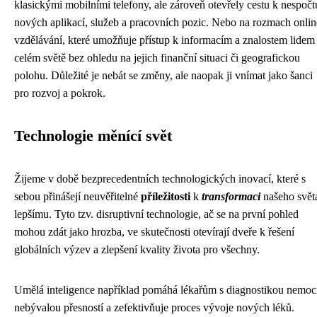
klasickými mobilními telefony, ale zároveň otevřely cestu k nespočt
nových aplikací, služeb a pracovních pozic. Nebo na rozmach onlin
vzdělávání, které umožňuje přístup k informacím a znalostem lidem
celém světě bez ohledu na jejich finanční situaci či geografickou
polohu. Důležité je nebát se změny, ale naopak ji vnímat jako šanci
pro rozvoj a pokrok.
Technologie měnící svět
Žijeme v době bezprecedentních technologických inovací, které s
sebou přinášejí neuvěřitelné
příležitosti
k
transformaci
našeho svět
lepšímu. Tyto tzv. disruptivní technologie, ač se na první pohled
mohou zdát jako hrozba, ve skutečnosti otevírají dveře k řešení
globálních výzev a zlepšení kvality života pro všechny.
Umělá inteligence například pomáhá lékařům s diagnostikou nemocí
nebývalou přesností a zefektivňuje proces vývoje nových léků.