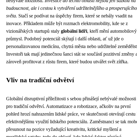
nebývalé možnosti.
Investice do těchto oblastí nejsou jen sázkou na
budoucnost, ale i cestou k vytváření udržitelnějšího a prosperujícího
světa.
Stačí se podívat na úspěchy firem, které se nebály vsadit na
inovace. Příkladem může být rozmach elektromobility, kde se z
vizionářských startupů staly
globální lídři
, kteří mění automobilový
průmysl. Podobný potenciál skýtají i další oblasti, ať už jde o
personalizovanou medicínu, chytrá města nebo udržitelné zemědělst
Investoři tak mají jedinečnou šanci stát se součástí pozitivní změny 
zároveň profitovat z růstu firem, které budou utvářet svět zítřka.
Vliv na tradiční odvětví
Globální disruptivní příležitosti s sebou přinášejí nebývalé možnosti 
pro tradiční odvětví. Automatizace a robotizace, ačkoliv na první
pohled hrozí nahrazením lidské práce, ve skutečnosti otevírají cestu
efektivnějšímu využití lidského potenciálu. Zaměstnanci se tak mo
přesunout na pozice vyžadující kreativitu, kritické myšlení a
mezilidské vztahy, tedy do oblastí, kde lidský faktor zůstává