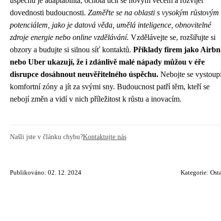
úspěchu je adaptabilita, ochota učit se novým věcem a rozvíjet
dovednosti budoucnosti.
Zaměřte se na oblasti s vysokým růstovým
potenciálem, jako je datová věda, umělá inteligence, obnovitelné
zdroje energie nebo online vzdělávání.
Vzdělávejte se, rozšiřujte si
obzory a budujte si silnou síť kontaktů.
Příklady firem jako Airb
nebo Uber ukazují, že i zdánlivě malé nápady můžou v éře
disrupce dosáhnout neuvěřitelného úspěchu.
Nebojte se vystoupi
komfortní zóny a jít za svými sny. Budoucnost patří těm, kteří se
nebojí změn a vidí v nich příležitost k růstu a inovacím.
Našli jste v článku chybu?
Kontaktujte nás
Publikováno: 02. 12. 2024
Kategorie:
Ost