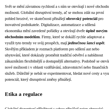
Svět se mění závratnou rychlostí a s ním se otevírají i nové obchodn
možnosti. Globální disruptivní trendy, ač se mohou zdát na první
pohled hrozivé, ve skutečnosti přinášejí
obrovský potenciál
pro
inovativní podnikatele. Digitalizace, automatizace a sdílená
ekonomika mění zavedené pořádky a otevírají dveře
úplně novým
obchodním modelům
. Firmy, které se dokáží rychle adaptovat a
využít tyto trendy ve svůj prospěch, mají
jedinečnou šanci uspět
.
Skvělým příkladem je rozmach platforem pro sdílení aut nebo
ubytování, které dokázaly proměnit tradiční odvětví a nabídnout
zákazníkům flexibilnější a dostupnější alternativy. Podobně se otevír
nové možnosti i v oblasti vzdělávání, zdravotnictví nebo finančních
služeb. Důležité je nebát se experimentovat, hledat nové cesty a vyu
potenciál, který disruptivní změny přinášejí.
Etika a regulace
Globální disruptivní příležitosti s sebou přinášejí nejen obrovský