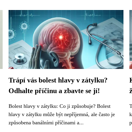
Trápí vás bolest hlavy v zátylku?
Odhalte příčinu a zbavte se jí!
Bolest hlavy v zátylku: Co ji způsobuje? Bolest
T
hlavy v zátylku může být nepříjemná, ale často je
k
způsobena banálními příčinami a...
p