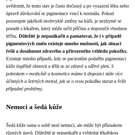
uvědomit, že tento stav je často dočasný a po vysazení léku nebo
úpravě dávkování se pigmentace vrací k normálu. Pokud
pozorujete jakékoli neobvyklé změny na kůži, je nezbytné se
poradit s lékařem, který může určit příčinu a doporučit vhodnou
léčbu.
Důležité je nepanikařit a pamatovat, že i v případě
pigmentových změn existuje mnoho možností, jak situaci
řešit a dosáhnout zdravého a přirozeného vzhledu pokožky.
Existuje mnoho případů, kdy se pacientům podařilo pigmentaci
kůže úspěšně obnovit a těšit se ze zdravé a zářivé pleti.
S
pokrokem v medicíně a kosmetice máme k dispozici stále více
účinných a šetrných metod, jak se o svou pokožku starat a řešit
případné problémy.
Nemoci a šedá kůže
Šedá kůže sama o sobě není nemocí, ale může být příznakem
různých stavů. Důležité je nepanikařit a vyhledat lékařskou