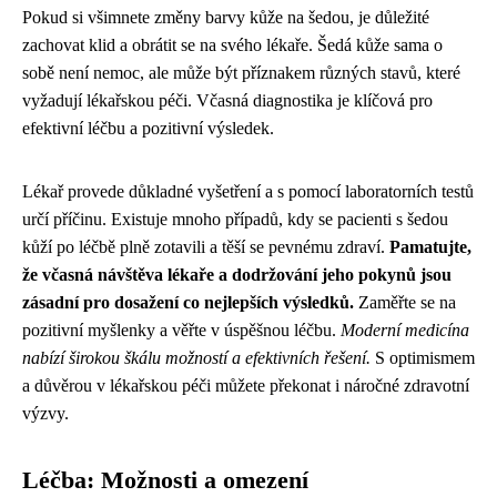
Pokud si všimnete změny barvy kůže na šedou, je důležité
zachovat klid a obrátit se na svého lékaře. Šedá kůže sama o
sobě není nemoc, ale může být příznakem různých stavů, které
vyžadují lékařskou péči. Včasná diagnostika je klíčová pro
efektivní léčbu a pozitivní výsledek.
Lékař provede důkladné vyšetření a s pomocí laboratorních testů
určí příčinu. Existuje mnoho případů, kdy se pacienti s šedou
kůží po léčbě plně zotavili a těší se pevnému zdraví.
Pamatujte,
že včasná návštěva lékaře a dodržování jeho pokynů jsou
zásadní pro dosažení co nejlepších výsledků.
Zaměřte se na
pozitivní myšlenky a věřte v úspěšnou léčbu.
Moderní medicína
nabízí širokou škálu možností a efektivních řešení.
S optimismem
a důvěrou v lékařskou péči můžete překonat i náročné zdravotní
výzvy.
Léčba: Možnosti a omezení