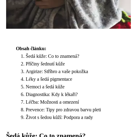
Obsah článku:
Šedá kůže: Co to znamená?
Příčiny šednutí kůže
Argirize: Stříbro a vaše pokožka
Léky a šedá pigmentace
Nemoci a šedá kůže
Diagnostika: Kdy k lékaři?
Léčba: Možnosti a omezení
Prevence: Tipy pro zdravou barvu pleti
Život s šedou kůží: Podpora a rady
Šedá kůže: Co to znamená?