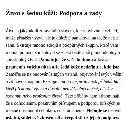
Život s šedou kůží: Podpora a rady
Život s jakýmkoli zdravotním stavem, který ovlivňuje vzhled,
může přinášet výzvy, ale je důležité pamatovat na to, že nejste
sami. Existuje mnoho zdrojů a podpůrných skupin, které vám
mohou pomoci zorientovat se v této cestě a žít plnohodnotný a
smysluplný život.
Pamatujte, že vaše hodnota a krása
pramení z vašeho nitra a že šedá kůže nedefinuje, kdo jste.
Zaměřte se na budování silných vztahů, objevování svých vášní
a žití života naplno.
Existuje mnoho inspirativních příběhů lidí,
kteří překonali výzvy a dosáhli neuvěřitelných věcí, ať už v
osobním nebo profesním životě.
Tyto příběhy nám připomínají,
že s odhodláním, pozitivním přístupem a podporou blízkých je
možné dosáhnout čehokoli, co si umaneme.
Nebojte se oslovit
ostatní, sdílet své zkušenosti a čerpat sílu z jejich podpory.