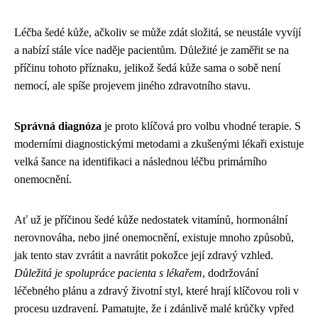
Léčba šedé kůže, ačkoliv se může zdát složitá, se neustále vyvíjí
a nabízí stále více naděje pacientům. Důležité je zaměřit se na
příčinu tohoto příznaku, jelikož šedá kůže sama o sobě není
nemocí, ale spíše projevem jiného zdravotního stavu.
Správná diagnóza
je proto klíčová pro volbu vhodné terapie. S
moderními diagnostickými metodami a zkušenými lékaři existuje
velká šance na identifikaci a následnou léčbu primárního
onemocnění.
Ať už je příčinou šedé kůže nedostatek vitamínů, hormonální
nerovnováha, nebo jiné onemocnění, existuje mnoho způsobů,
jak tento stav zvrátit a navrátit pokožce její zdravý vzhled.
Důležitá je spolupráce pacienta s lékařem
, dodržování
léčebného plánu a zdravý životní styl, které hrají klíčovou roli v
procesu uzdravení. Pamatujte, že i zdánlivě malé krůčky vpřed