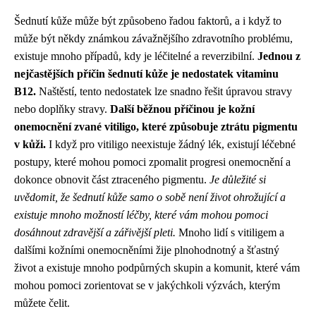
Šednutí kůže může být způsobeno řadou faktorů, a i když to
může být někdy známkou závažnějšího zdravotního problému,
existuje mnoho případů, kdy je léčitelné a reverzibilní.
Jednou z
nejčastějších příčin šednutí kůže je nedostatek vitaminu
B12.
Naštěstí, tento nedostatek lze snadno řešit úpravou stravy
nebo doplňky stravy.
Další běžnou příčinou je kožní
onemocnění zvané vitiligo, které způsobuje ztrátu pigmentu
v kůži.
I když pro vitiligo neexistuje žádný lék, existují léčebné
postupy, které mohou pomoci zpomalit progresi onemocnění a
dokonce obnovit část ztraceného pigmentu.
Je důležité si
uvědomit, že šednutí kůže samo o sobě není život ohrožující a
existuje mnoho možností léčby, které vám mohou pomoci
dosáhnout zdravější a zářivější pleti.
Mnoho lidí s vitiligem a
dalšími kožními onemocněními žije plnohodnotný a šťastný
život a existuje mnoho podpůrných skupin a komunit, které vám
mohou pomoci zorientovat se v jakýchkoli výzvách, kterým
můžete čelit.