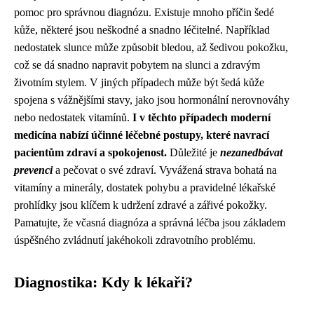
pomoc pro správnou diagnózu. Existuje mnoho příčin šedé
kůže, některé jsou neškodné a snadno léčitelné. Například
nedostatek slunce může způsobit bledou, až šedivou pokožku,
což se dá snadno napravit pobytem na slunci a zdravým
životním stylem. V jiných případech může být šedá kůže
spojena s vážnějšími stavy, jako jsou hormonální nerovnováhy
nebo nedostatek vitamínů.
I v těchto případech moderní
medicína nabízí účinné léčebné postupy, které navrací
pacientům zdraví a spokojenost.
Důležité je
nezanedbávat
prevenci
a pečovat o své zdraví. Vyvážená strava bohatá na
vitamíny a minerály, dostatek pohybu a pravidelné lékařské
prohlídky jsou klíčem k udržení zdravé a zářivé pokožky.
Pamatujte, že včasná diagnóza a správná léčba jsou základem
úspěšného zvládnutí jakéhokoli zdravotního problému.
Diagnostika: Kdy k lékaři?