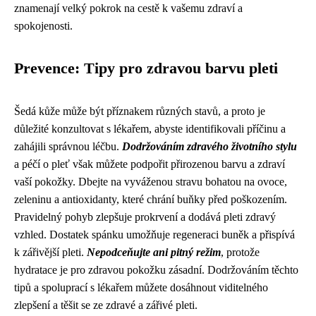
znamenají velký pokrok na cestě k vašemu zdraví a
spokojenosti.
Prevence: Tipy pro zdravou barvu pleti
Šedá kůže může být příznakem různých stavů, a proto je
důležité konzultovat s lékařem, abyste identifikovali příčinu a
zahájili správnou léčbu.
Dodržováním zdravého životního stylu
a péčí o pleť však můžete podpořit přirozenou barvu a zdraví
vaší pokožky. Dbejte na vyváženou stravu bohatou na ovoce,
zeleninu a antioxidanty, které chrání buňky před poškozením.
Pravidelný pohyb zlepšuje prokrvení a dodává pleti zdravý
vzhled. Dostatek spánku umožňuje regeneraci buněk a přispívá
k zářivější pleti.
Nepodceňujte ani pitný režim
, protože
hydratace je pro zdravou pokožku zásadní. Dodržováním těchto
tipů a spoluprací s lékařem můžete dosáhnout viditelného
zlepšení a těšit se ze zdravé a zářivé pleti.