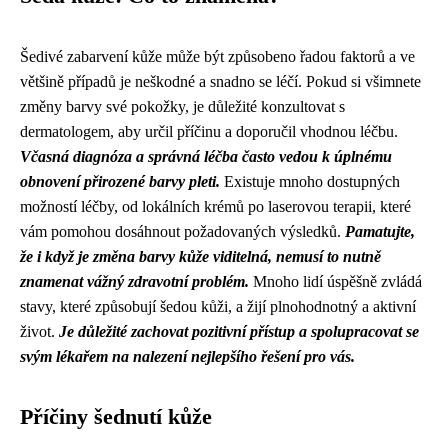
Šedivé zabarvení kůže může být způsobeno řadou faktorů a ve
většině případů je neškodné a snadno se léčí. Pokud si všimnete
změny barvy své pokožky, je důležité konzultovat s
dermatologem, aby určil příčinu a doporučil vhodnou léčbu.
Včasná diagnóza a správná léčba často vedou k úplnému
obnovení přirozené barvy pleti.
Existuje mnoho dostupných
možností léčby, od lokálních krémů po laserovou terapii, které
vám pomohou dosáhnout požadovaných výsledků.
Pamatujte,
že i když je změna barvy kůže viditelná, nemusí to nutně
znamenat vážný zdravotní problém.
Mnoho lidí úspěšně zvládá
stavy, které způsobují šedou kůži, a žijí plnohodnotný a aktivní
život.
Je důležité zachovat pozitivní přístup a spolupracovat se
svým lékařem na nalezení nejlepšího řešení pro vás.
Příčiny šednutí kůže