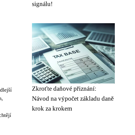
signálu!
Zkroťte daňové přiznání:
dlejší
Návod na výpočet základu daně
n,
krok za krokem
chtějí