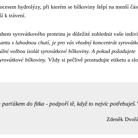
cesem hydrolýzy, při kterém se bílkoviny štěpí na menší čás
í k trávení.
hem syrovátkového proteinu je důležité zohlednit vaše indivi
antu s lahodnou chutí, je pro vás vhodný koncentrát syrovátk
deální volbou izolát syrovátkové bílkoviny. A pokud požadujete
syrovátkové bílkoviny.
Vždy si pečlivě prostudujte etiketu a sl
parťákem do fitka - podpoří tě, když to nejvíc potřebuješ.
Zdeněk Dvoř