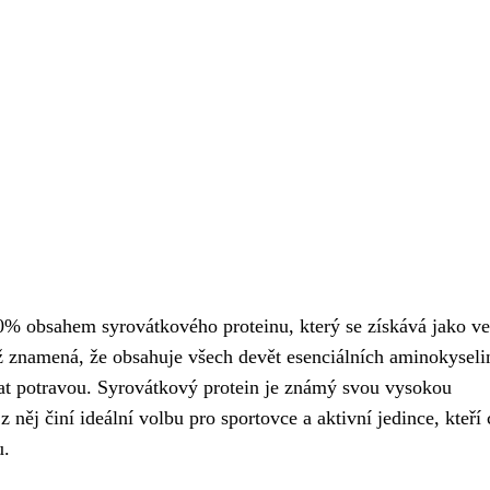
0% obsahem syrovátkového proteinu, který se získává jako ve
ož znamená, že obsahuje všech devět esenciálních aminokyseli
ímat potravou. Syrovátkový protein je známý svou vysokou
 něj činí ideální volbu pro sportovce a aktivní jedince, kteří 
u.