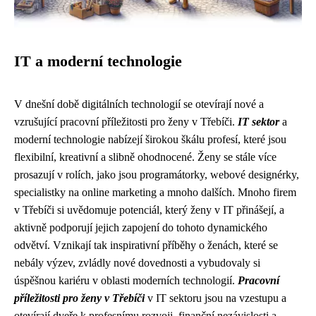
IT a moderní technologie
V dnešní době digitálních technologií se otevírají nové a
vzrušující pracovní příležitosti pro ženy v Třebíči.
IT sektor
a
moderní technologie nabízejí širokou škálu profesí, které jsou
flexibilní, kreativní a slibně ohodnocené. Ženy se stále více
prosazují v rolích, jako jsou programátorky, webové designérky,
specialistky na online marketing a mnoho dalších. Mnoho firem
v Třebíči si uvědomuje potenciál, který ženy v IT přinášejí, a
aktivně podporují jejich zapojení do tohoto dynamického
odvětví. Vznikají tak inspirativní příběhy o ženách, které se
nebály výzev, zvládly nové dovednosti a vybudovaly si
úspěšnou kariéru v oblasti moderních technologií.
Pracovní
příležitosti pro ženy v Třebíči
v IT sektoru jsou na vzestupu a
otevírají dveře k profesnímu rozvoji, finanční nezávislosti a