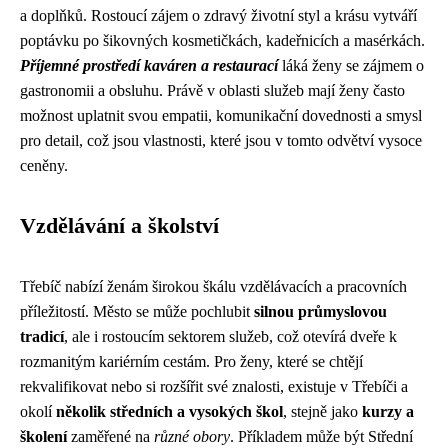
a doplňků. Rostoucí zájem o zdravý životní styl a krásu vytváří
poptávku po šikovných kosmetičkách, kadeřnicích a masérkách.
Příjemné prostředí kaváren a restaurací
láká ženy se zájmem o
gastronomii a obsluhu. Právě v oblasti služeb mají ženy často
možnost uplatnit svou empatii, komunikační dovednosti a smysl
pro detail, což jsou vlastnosti, které jsou v tomto odvětví vysoce
ceněny.
Vzdělávání a školství
Třebíč nabízí ženám širokou škálu vzdělávacích a pracovních
příležitostí. Město se může pochlubit
silnou průmyslovou
tradicí
, ale i rostoucím sektorem služeb, což otevírá dveře k
rozmanitým kariérním cestám. Pro ženy, které se chtějí
rekvalifikovat nebo si rozšířit své znalosti, existuje v Třebíči a
okolí
několik středních a vysokých škol
, stejně jako
kurzy a
školení
zaměřené na
různé obory
. Příkladem může být Střední