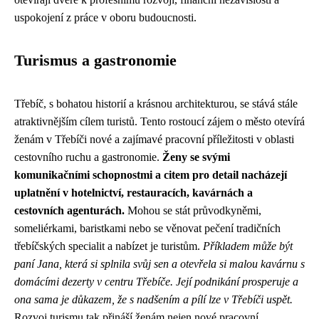
uspokojení z práce v oboru budoucnosti.
Turismus a gastronomie
Třebíč, s bohatou historií a krásnou architekturou, se stává stále
atraktivnějším cílem turistů. Tento rostoucí zájem o město otevírá
ženám v Třebíči nové a zajímavé pracovní příležitosti v oblasti
cestovního ruchu a gastronomie.
Ženy se svými
komunikačními schopnostmi a citem pro detail nacházejí
uplatnění v hotelnictví, restauracích, kavárnách a
cestovních agenturách.
Mohou se stát průvodkyněmi,
someliérkami, baristkami nebo se věnovat pečení tradičních
třebíčských specialit a nabízet je turistům.
Příkladem může být
paní Jana, která si splnila svůj sen a otevřela si malou kavárnu s
domácími dezerty v centru Třebíče. Její podnikání prosperuje a
ona sama je důkazem, že s nadšením a pílí lze v Třebíči uspět.
Rozvoj turismu tak přináší ženám nejen nové pracovní