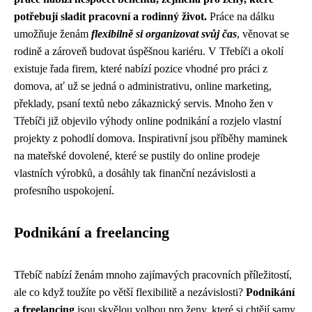
potřebují sladit pracovní a rodinný život.
Práce na dálku
umožňuje ženám
flexibilně si organizovat svůj čas
, věnovat se
rodině a zároveň budovat úspěšnou kariéru. V Třebíči a okolí
existuje řada firem, které nabízí pozice vhodné pro práci z
domova, ať už se jedná o administrativu, online marketing,
překlady, psaní textů nebo zákaznický servis. Mnoho žen v
Třebíči již objevilo výhody online podnikání a rozjelo vlastní
projekty z pohodlí domova. Inspirativní jsou příběhy maminek
na mateřské dovolené, které se pustily do online prodeje
vlastních výrobků, a dosáhly tak finanční nezávislosti a
profesního uspokojení.
Podnikání a freelancing
Třebíč nabízí ženám mnoho zajímavých pracovních příležitostí,
ale co když toužíte po větší flexibilitě a nezávislosti?
Podnikání
a freelancing
jsou skvělou volbou pro ženy, které si chtějí samy