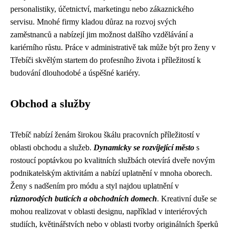
personalistiky, účetnictví, marketingu nebo zákaznického
servisu. Mnohé firmy kladou důraz na rozvoj svých
zaměstnanců a nabízejí jim možnost dalšího vzdělávání a
kariérního růstu. Práce v administrativě tak může být pro ženy v
Třebíči skvělým startem do profesního života i příležitostí k
budování dlouhodobé a úspěšné kariéry.
Obchod a služby
Třebíč nabízí ženám širokou škálu pracovních příležitostí v
oblasti obchodu a služeb.
Dynamicky se rozvíjející město
s
rostoucí poptávkou po kvalitních službách otevírá dveře novým
podnikatelským aktivitám a nabízí uplatnění v mnoha oborech.
Ženy s nadšením pro módu a styl najdou uplatnění v
různorodých buticích a obchodních domech
. Kreativní duše se
mohou realizovat v oblasti designu, například v interiérových
studiích, květinářstvích nebo v oblasti tvorby originálních šperků