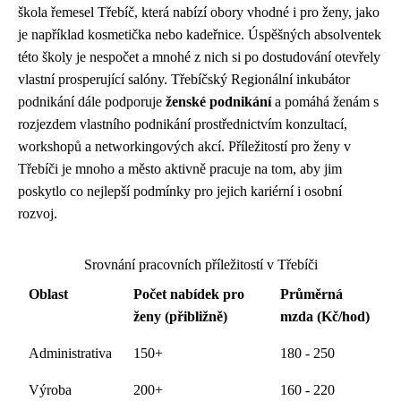
škola řemesel Třebíč, která nabízí obory vhodné i pro ženy, jako
je například kosmetička nebo kadeřnice. Úspěšných absolventek
této školy je nespočet a mnohé z nich si po dostudování otevřely
vlastní prosperující salóny. Třebíčský Regionální inkubátor
podnikání dále podporuje
ženské podnikání
a pomáhá ženám s
rozjezdem vlastního podnikání prostřednictvím konzultací,
workshopů a networkingových akcí. Příležitostí pro ženy v
Třebíči je mnoho a město aktivně pracuje na tom, aby jim
poskytlo co nejlepší podmínky pro jejich kariérní i osobní
rozvoj.
Srovnání pracovních příležitostí v Třebíči
Oblast
Počet nabídek pro
Průměrná
ženy (přibližně)
mzda (Kč/hod)
Administrativa
150+
180 - 250
Výroba
200+
160 - 220