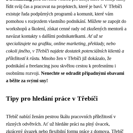
řídit svůj čas a pracovat na projektech, které je baví. V Třebíči
existuje řada podpůrných programů a komunit, které vám
pomohou s rozjezdem vlastního podnikání. Můžete se zapojit do
workshopů a školení, získat cenné rady od zkušených mentorů a
navázat kontakty s dalšími podnikatelkami.
Ať už se
specializujete na grafiku, online marketing, překlady, nebo
cokoli jiného, v Třebíči najdete dostatek potenciálních klientů a
příležitostí k růstu.
Mnoho žen v Třebíči již dokázalo, že
podnikání a freelancing jsou skvělou cestou k profesnímu i
osobnímu rozvoji.
Nenechte se odradit případnými obavami
a běžte za svými sny!
Tipy pro hledání práce v Třebíči
Třebíč nabízí ženám pestrou škálu pracovních příležitostí v
různých odvětvích. Ať už hledáte práci na plný úvacek,
zkrácený úvazek nebo flexibilní formu práce z domova, Třebíč