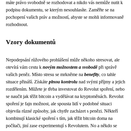
máte právo svobodně se rozhodovat a nikdo vás nemůže nutit k
podpisu dokumentu, se kterým nesouhlasíte. Zaměřte se na
pochopení vašich práv a možností, abyste se mohli informovaně
rozhodnout.
Vzory dokumentů
Nepodepsání růžového prohlášení může někoho stresovat, ale
otevírá vám cestu k
novým možnostem a svobodě
při správě
vašich peněz. Místo stresu se mrkněme na
benefity
, co tahle
situace přináší. Získáte
plnou kontrolu
nad svými příjmy a jejich
rozdělením. Můžete je třeba investovat do
Revolut spoření
, nebo
se naučit
jak těžit bitcoin
a vydělávat na kryptoměnách. Revolut
spoření je fajn možnost, ale spousta lidí v podobné situaci
objevila různé způsoby, jak chytře zacházet s penězi. Někteří
kombinují klasické spoření s tím, jak těžit bitcoin doma na
počítači, jiní zase experimentují s Revolutem. No a někdo se