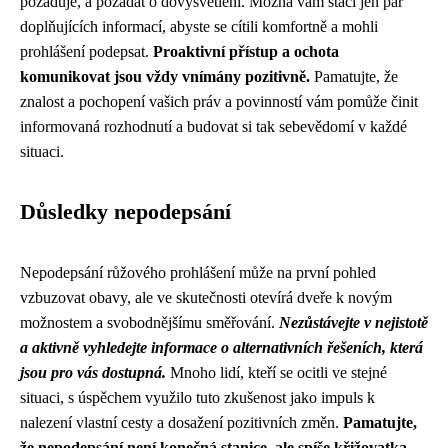
požaduje, a požádat o dovysvětlení. Možná vám stačí jen pár
doplňujících informací, abyste se cítili komfortně a mohli
prohlášení podepsat.
Proaktivní přístup a ochota
komunikovat jsou vždy vnímány pozitivně.
Pamatujte, že
znalost a pochopení vašich práv a povinností vám pomůže činit
informovaná rozhodnutí a budovat si tak sebevědomí v každé
situaci.
Důsledky nepodepsání
Nepodepsání růžového prohlášení může na první pohled
vzbuzovat obavy, ale ve skutečnosti otevírá dveře k novým
možnostem a svobodnějšímu směřování.
Nezůstávejte v nejistotě
a aktivně vyhledejte informace o alternativních řešeních, která
jsou pro vás dostupná.
Mnoho lidí, kteří se ocitli ve stejné
situaci, s úspěchem využilo tuto zkušenost jako impuls k
nalezení vlastní cesty a dosažení pozitivních změn.
Pamatujte,
že nepodepsání není konečná stanice, ale spíše křižovatka,