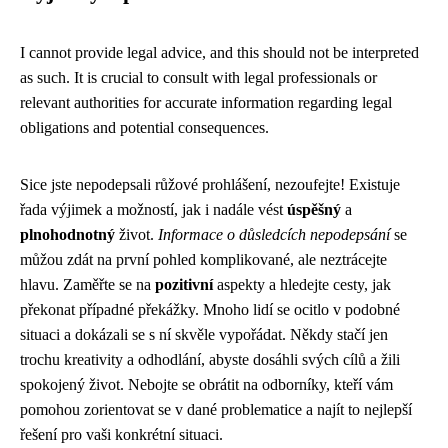
I cannot provide legal advice, and this should not be interpreted
as such. It is crucial to consult with legal professionals or
relevant authorities for accurate information regarding legal
obligations and potential consequences.
Sice jste nepodepsali růžové prohlášení, nezoufejte! Existuje
řada výjimek a možností, jak i nadále vést
úspěšný
a
plnohodnotný
život.
Informace o důsledcích nepodepsání
se
můžou zdát na první pohled komplikované, ale neztrácejte
hlavu. Zaměřte se na
pozitivní
aspekty a hledejte cesty, jak
překonat případné překážky. Mnoho lidí se ocitlo v podobné
situaci a dokázali se s ní skvěle vypořádat. Někdy stačí jen
trochu kreativity a odhodlání, abyste dosáhli svých cílů a žili
spokojený život. Nebojte se obrátit na odborníky, kteří vám
pomohou zorientovat se v dané problematice a najít to nejlepší
řešení pro vaši konkrétní situaci.