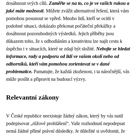
dosáhnout svých cílů.
Zaměřte se na to, co je ve vašich rukou a
jaké máte možnosti
. Můžete zvážit alternativní řešení, která vám
pomohou posunout se vpřed. Mnoho lidí, kteří se ocitli v
podobné situaci, dokázalo překonat počáteční překážky a
dosáhnout pozoruhodných výsledků. Jejich příběhy jsou
důkazem toho, že s odhodláním a kreativitou lze najít cestu k
úspěchu i v situacích, které se zdají být složité.
Nebojte se hledat
informace, rady a podporu od lidí ve vašem okolí nebo od
odborníků, kteří vám pomohou zorientovat se v dané
problematice.
Pamatujte, že každá zkušenost, i ta náročnější, vás
může posílit a připravit na budoucí výzvy.
Relevantní zákony
V České republice neexistuje žádný zákon, který by vás nutil
podepisovat „růžové prohlášení“. Vaše rozhodnutí nepodepsat
nemá žádné přímé právní důsledky. Je důležité si uvědomit, že