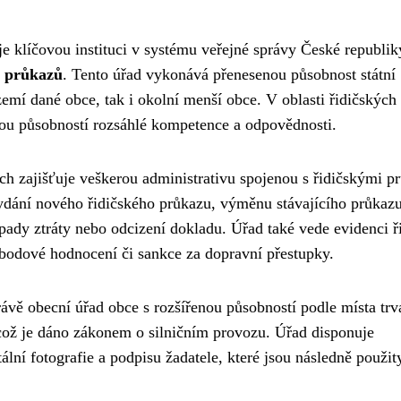
e klíčovou instituci v systému veřejné správy České republik
h průkazů
. Tento úřad vykonává přenesenou působnost státní
zemí dané obce, tak i okolní menší obce. V oblasti řidičských
nou působností rozsáhlé kompetence a odpovědnosti.
ch zajišťuje veškerou administrativu spojenou s řidičskými p
vydání nového řidičského průkazu, výměnu stávajícího průkazu
pady ztráty nebo odcizení dokladu. Úřad také vede evidenci ř
odové hodnocení či sankce za dopravní přestupky.
právě obecní úřad obce s rozšířenou působností podle místa trv
což je dáno zákonem o silničním provozu. Úřad disponuje
ní fotografie a podpisu žadatele, které jsou následně použity