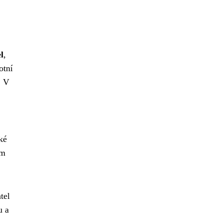
l
,
otní
. V
ké
em
tel
u a