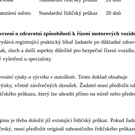
atutární město
Standardní řidičský průkaz
20 dnů
vrzení o zdravotní způsobilosti k řízení motorových vozide
vydává registrující praktický lékař žadatele po důkladné zdrav
ak, sluch a další aspekty důležité pro bezpečné řízení vozidla
vyšetření u specialisty.
ování výuky a výcviku v autoškole
. Tento doklad obsahuje
i výuky, včetně závěrečných zkoušek. Žadatel musí předložit ta
dičského průkazu, který lze uhradit přímo na místě nebo před
inu je třeba doložit již existující řidičský průkaz. Pokud žada
eský, musí předložit originál zahraničního řidičského průkaz