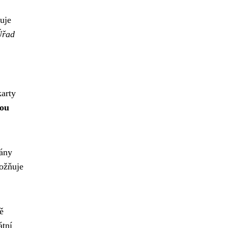
uje
Úřad
karty
sou
vány
možňuje
ě
átní