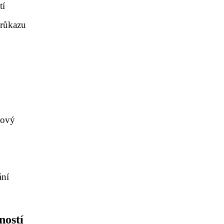
tí
průkazu
nový
ání
ností