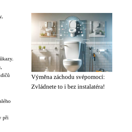
y,
růkazy.
,
idičů
Výměna záchodu svépomocí:
Zvládnete to i bez instalatéra!
alého
 při