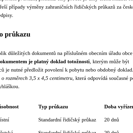
 řeší případy výměny zahraničních řidičských průkazů za česk
dpisy.
ho průkazu
kolik důležitých dokumentů na příslušném obecním úřadu obce
kumentem je platný doklad totožnosti
, kterým může být
ců je nutné předložit povolení k pobytu nebo obdobný doklad
 o rozměrech 3,5 x 4,5 centimetru
, která odpovídá současné 
yhláškou.
ůsobnost
Typ průkazu
Doba vyříze
stní
Standardní řidičský průkaz
20 dnů
ěstská
Standardní řidičský průkaz
20 dnů