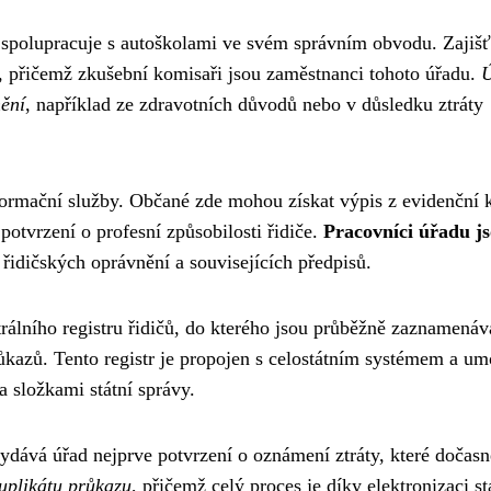
 spolupracuje s autoškolami ve svém správním obvodu. Zajišť
, přičemž zkušební komisaři jsou zaměstnanci tohoto úřadu.
nění
, například ze zdravotních důvodů nebo v důsledku ztráty
formační služby. Občané zde mohou získat výpis z evidenční 
otvrzení o profesní způsobilosti řidiče.
Pracovníci úřadu j
 řidičských oprávnění a souvisejících předpisů.
ntrálního registru řidičů, do kterého jsou průběžně zaznamená
růkazů. Tento registr je propojen s celostátním systémem a u
a složkami státní správy.
ydává úřad nejprve potvrzení o oznámení ztráty, které dočasn
duplikátu průkazu
, přičemž celý proces je díky elektronizaci st