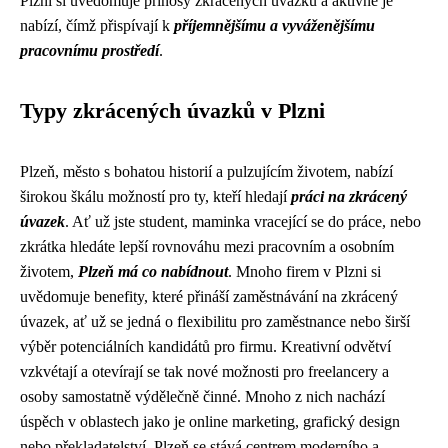
Plzni si uvědomuje přínosy zkrácených úvazků a aktivně je
nabízí, čímž přispívají k
příjemnějšímu a vyváženějšímu
pracovnímu prostředí
.
Typy zkrácených úvazků v Plzni
Plzeň, město s bohatou historií a pulzujícím životem, nabízí
širokou škálu možností pro ty, kteří hledají
práci na zkrácený
úvazek
. Ať už jste student, maminka vracející se do práce, nebo
zkrátka hledáte lepší rovnováhu mezi pracovním a osobním
životem,
Plzeň má co nabídnout
. Mnoho firem v Plzni si
uvědomuje benefity, které přináší zaměstnávání na zkrácený
úvazek, ať už se jedná o flexibilitu pro zaměstnance nebo širší
výběr potenciálních kandidátů pro firmu. Kreativní odvětví
vzkvétají a otevírají se tak nové možnosti pro freelancery a
osoby samostatně výdělečně činné. Mnoho z nich nachází
úspěch v oblastech jako je online marketing, grafický design
nebo překladatelství. Plzeň se stává centrem moderního a