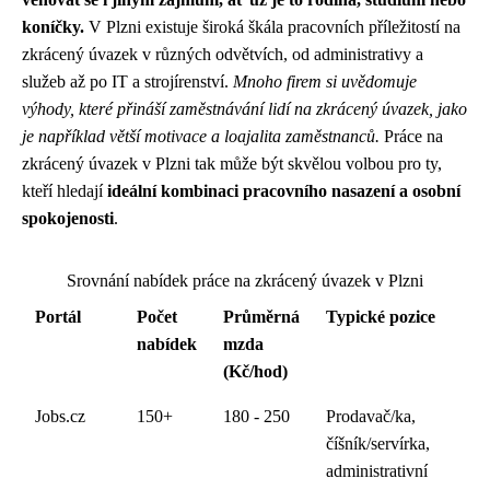
koníčky.
V Plzni existuje široká škála pracovních příležitostí na
zkrácený úvazek v různých odvětvích, od administrativy a
služeb až po IT a strojírenství.
Mnoho firem si uvědomuje
výhody, které přináší zaměstnávání lidí na zkrácený úvazek, jako
je například větší motivace a loajalita zaměstnanců.
Práce na
zkrácený úvazek v Plzni tak může být skvělou volbou pro ty,
kteří hledají
ideální kombinaci pracovního nasazení a osobní
spokojenosti
.
Srovnání nabídek práce na zkrácený úvazek v Plzni
Portál
Počet
Průměrná
Typické pozice
nabídek
mzda
(Kč/hod)
Jobs.cz
150+
180 - 250
Prodavač/ka,
číšník/servírka,
administrativní