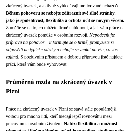
zkrácený úvazek, a aktivně vyhledávají motivované uchazeče.
Během pohovoru se nebojte zdůraznit své silné stránky,
jako je spolehlivost, flexibilita a ochota učit se novým věcem.
Zaměřte se na to, co můžete firmě nabídnout, a jak vám práce na
zkrácený úvazek pomůže v osobním rozvoji.
Nepodceňujte
přípravu na pohovor – informujte se o firmě, promyslete si
odpovědi na typické otázky a nebojte se zeptat na vše, co vás
zajímá.
S pozitivním přístupem a dobrou přípravou jistě najdete
práci, která vám bude vyhovovat.
Průměrná mzda na zkrácený úvazek v
Plzni
Práce na zkrácený úvazek v Plzni se stává stále populárnější
volbou pro mnoho lidí, kteří hledají lepší rovnováhu mezi
pracovním a osobním životem.
Nabízí flexibilitu a možnost
věnovat se i jiným zájmům, ať už je to rodina, studium nebo