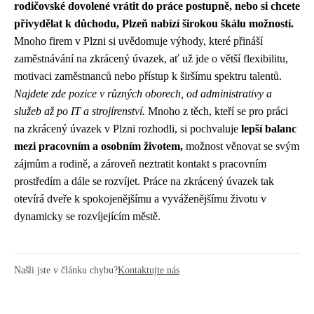
rodičovské dovolené vrátit do práce postupně, nebo si chcete
přivydělat k důchodu, Plzeň nabízí širokou škálu možností.
Mnoho firem v Plzni si uvědomuje výhody, které přináší
zaměstnávání na zkrácený úvazek, ať už jde o větší flexibilitu,
motivaci zaměstnanců nebo přístup k širšímu spektru talentů.
Najdete zde pozice v různých oborech, od administrativy a
služeb až po IT a strojírenství.
Mnoho z těch, kteří se pro práci
na zkrácený úvazek v Plzni rozhodli, si pochvaluje
lepší balanc
mezi pracovním a osobním životem,
možnost věnovat se svým
zájmům a rodině, a zároveň neztratit kontakt s pracovním
prostředím a dále se rozvíjet. Práce na zkrácený úvazek tak
otevírá dveře k spokojenějšímu a vyváženějšímu životu v
dynamicky se rozvíjejícím městě.
Našli jste v článku chybu?
Kontaktujte nás