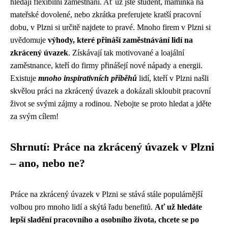
hledají flexibilní zaměstnání. Ať už jste student, maminka na
mateřské dovolené, nebo zkrátka preferujete kratší pracovní
dobu, v Plzni si určitě najdete to pravé. Mnoho firem v Plzni si
uvědomuje
výhody, které přináší zaměstnávání lidí na
zkrácený úvazek
. Získávají tak motivované a loajální
zaměstnance, kteří do firmy přinášejí nové nápady a energii.
Existuje
mnoho inspirativních příběhů
lidí, kteří v Plzni našli
skvělou práci na zkrácený úvazek a dokázali skloubit pracovní
život se svými zájmy a rodinou. Nebojte se proto hledat a jděte
za svým cílem!
Shrnutí: Práce na zkrácený úvazek v Plzni
– ano, nebo ne?
Práce na zkrácený úvazek v Plzni se stává stále populárnější
volbou pro mnoho lidí a skýtá řadu benefitů.
Ať už hledáte
lepší sladění pracovního a osobního života, chcete se po