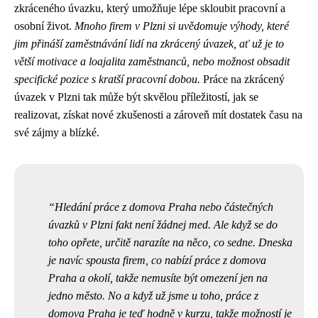
zkráceného úvazku, který umožňuje lépe skloubit pracovní a
osobní život.
Mnoho firem v Plzni si uvědomuje výhody, které
jim přináší zaměstnávání lidí na zkrácený úvazek, ať už je to
větší motivace a loajalita zaměstnanců, nebo možnost obsadit
specifické pozice s kratší pracovní dobou.
Práce na zkrácený
úvazek v Plzni tak může být skvělou příležitostí, jak se
realizovat, získat nové zkušenosti a zároveň mít dostatek času na
své zájmy a blízké.
Hledání
práce z domova Praha
nebo částečných
úvazků v Plzni fakt není žádnej med. Ale když se do
toho opřete, určitě narazíte na něco, co sedne. Dneska
je navíc spousta firem, co nabízí práce z domova
Praha a okolí, takže nemusíte být omezení jen na
jedno město. No a když už jsme u toho, práce z
domova Praha je teď hodně v kurzu, takže možností je