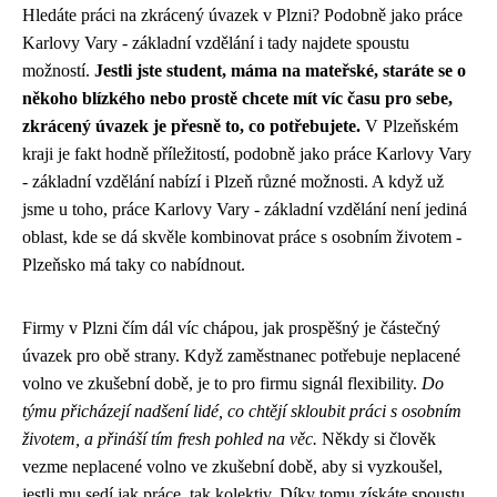
Hledáte práci na zkrácený úvazek v Plzni? Podobně jako
práce
Karlovy Vary - základní vzdělání
i tady najdete spoustu
možností.
Jestli jste student, máma na mateřské, staráte se o
někoho blízkého nebo prostě chcete mít víc času pro sebe,
zkrácený úvazek je přesně to, co potřebujete.
V Plzeňském
kraji je fakt hodně příležitostí, podobně jako práce Karlovy Vary
- základní vzdělání nabízí i Plzeň různé možnosti. A když už
jsme u toho, práce Karlovy Vary - základní vzdělání není jediná
oblast, kde se dá skvěle kombinovat práce s osobním životem -
Plzeňsko má taky co nabídnout.
Firmy v Plzni čím dál víc chápou, jak prospěšný je částečný
úvazek pro obě strany. Když zaměstnanec potřebuje
neplacené
volno ve zkušební době
, je to pro firmu signál flexibility.
Do
týmu přicházejí nadšení lidé, co chtějí skloubit práci s osobním
životem, a přináší tím fresh pohled na věc.
Někdy si člověk
vezme neplacené volno ve zkušební době, aby si vyzkoušel,
jestli mu sedí jak práce, tak kolektiv. Díky tomu získáte spoustu