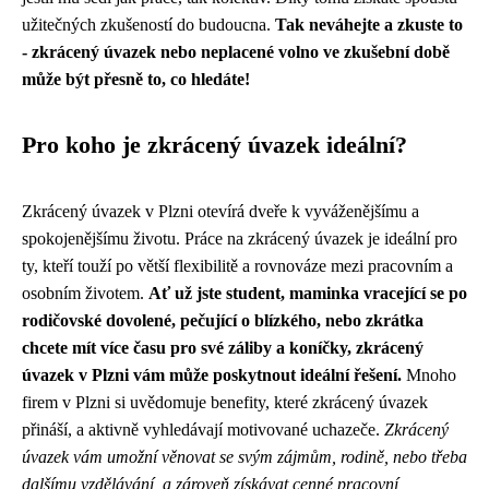
užitečných zkušeností do budoucna.
Tak neváhejte a zkuste to
- zkrácený úvazek nebo neplacené volno ve zkušební době
může být přesně to, co hledáte!
Pro koho je zkrácený úvazek ideální?
Zkrácený úvazek v Plzni otevírá dveře k vyváženějšímu a
spokojenějšímu životu. Práce na zkrácený úvazek je ideální pro
ty, kteří touží po větší flexibilitě a rovnováze mezi pracovním a
osobním životem.
Ať už jste student, maminka vracející se po
rodičovské dovolené, pečující o blízkého, nebo zkrátka
chcete mít více času pro své záliby a koníčky, zkrácený
úvazek v Plzni vám může poskytnout ideální řešení.
Mnoho
firem v Plzni si uvědomuje benefity, které zkrácený úvazek
přináší, a aktivně vyhledávají motivované uchazeče.
Zkrácený
úvazek vám umožní věnovat se svým zájmům, rodině, nebo třeba
dalšímu vzdělávání, a zároveň získávat cenné pracovní