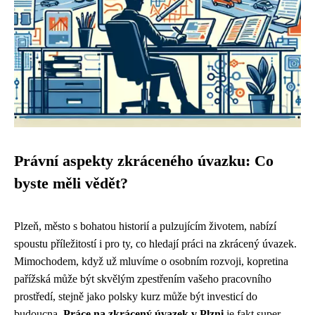
Právní aspekty zkráceného úvazku: Co
byste měli vědět?
Plzeň, město s bohatou historií a pulzujícím životem, nabízí
spoustu příležitostí i pro ty, co hledají práci na zkrácený úvazek.
Mimochodem, když už mluvíme o osobním rozvoji,
kopretina
pařížská
může být skvělým zpestřením vašeho pracovního
prostředí, stejně jako polsky kurz může být investicí do
budoucna.
Práce na zkrácený úvazek v Plzni
je fakt super