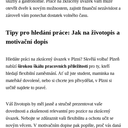
služby a gastronomie. Práce na zkrácený úvazek vám může
otevřít dveře k novým možnostem, zajistit finanční nezávislost a
zároveň vám ponechat dostatek volného času.
Tipy pro hledání práce: Jak na životopis a
motivační dopis
Hledáte práci na zkrácený úvazek v Plzni? Skvělá volba! Plzeň
nabízí
širokou škálu pracovních příležitostí
pro ty, kteří
hledají flexibilní zaměstnání. Ať už jste student, maminka na
mateřské dovolené, nebo si chcete jen přivydělat, v Plzni si
určitě najdete to pravé.
Váš životopis by měl jasně a stručně prezentovat vaše
dovednosti a zkušenosti relevantní pro pozice na zkrácený
úvazek. Nebojte se zdůraznit vaši flexibilitu a ochotu učit se
novým věcem. V motivačním dopise pak popište, proč vás daná