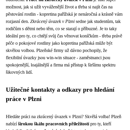
možnost, jak si užít vyváženější život a třeba si najít čas na
pěstování rostlin - kopretina pařížská je nenáročná a krásně vám
rozjasní den.
Zkrácený úvazek v Plzni
sedne jak studentům, tak
rodičům s dětmi nebo těm, co se starají o příbuzné. Je to taky
ideální pro ty, co chtějí svůj čas věnovat koníčkům - třeba právě
péče o pokojové rostliny jako kopretina pařížská může být
skvělou volbou. Plzeňské firmy už dávno pochopily, že
flexibilní úvazky jsou win-win situace - zaměstnanci jsou
spokojenější, loajálnější a firma má přístup k širšímu spektru
šikovných lidí.
Užitečné kontakty a odkazy pro hledání
práce v Plzni
Hledáte práci na zkrácený úvazek v Plzni? Skvělá volba! Plzeň
nabízí
širokou škálu pracovních příležitostí
pro ty, kteří