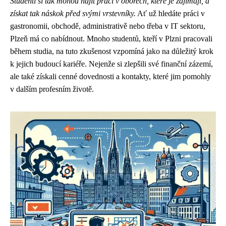
Studenti si tak mohou najít práci v oborech, které je zajímají, a
získat tak náskok před svými vrstevníky.
Ať už hledáte práci v
gastronomii, obchodě, administrativě nebo třeba v IT sektoru,
Plzeň má co nabídnout. Mnoho studentů, kteří v Plzni pracovali
během studia, na tuto zkušenost vzpomíná jako na důležitý krok
k jejich budoucí kariéře. Nejenže si zlepšili své finanční zázemí,
ale také získali cenné dovednosti a kontakty, které jim pomohly
v dalším profesním životě.